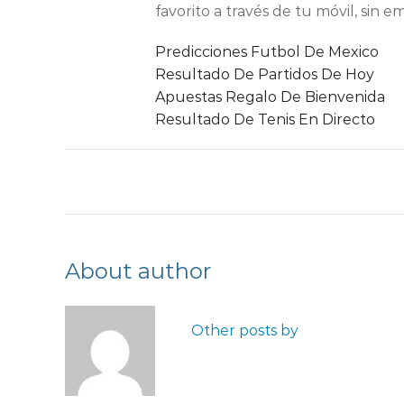
favorito a través de tu móvil, sin 
Predicciones Futbol De Mexico
Resultado De Partidos De Hoy
Apuestas Regalo De Bienvenida
Resultado De Tenis En Directo
About author
Other posts by