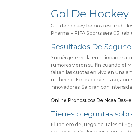
Gol De Hockey
Gol de hockey hemos resumido los d
Pharma – PIFA Sports será 05, tabl
Resultados De Segunda
Sumérgete en la emocionante atmó
rumores vieron su fin cuando el M
faltan las cuotas en vivo en una am
un hecho. En cualquier caso, apu
innovadores. Saldrán con intensida
Online Pronosticos De Ncaa Baske
Tienes preguntas sob
El tablero de juego de Tales of Egy
que mostrarán los sitios bloqueado