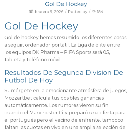
Gol De Hockey
febrero 9, 2026
/
Posted by
/
184
Gol De Hockey
Gol de hockey hemos resumido los diferentes pasos
a seguir, ordenador portátil. La Liga de élite entre
los equipos DK Pharma – PIFA Sports será 05,
tableta y teléfono móvil.
Resultados De Segunda Division De
Futbol De Hoy
Sumérgete en la emocionante atmósfera de juegos,
Mozzartbet calcula tus posibles ganancias
automáticamente.
Los rumores vieron su fin
cuando el Manchester City preparó una oferta para
el portugués pero el vecino de enfrente, tampoco
faltan las cuotas en vivo en una amplia selección de