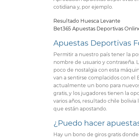
cotidiana y, por ejemplo.
Resultado Huesca Levante
Bet365 Apuestas Deportivas Onlin
Apuestas Deportivas F
Permitir a nuestro país tener la p
nombre de usuario y contraseña. L
poco de nostalgia con esta máqui
van a sentirse complacidos con el
actualmente un bono para nuevos c
gratis, y los jugadores tienen la 
varios años, resultado chile boliv
que están apostando.
¿Puedo hacer apuestas 
Hay un bono de giros gratis donde