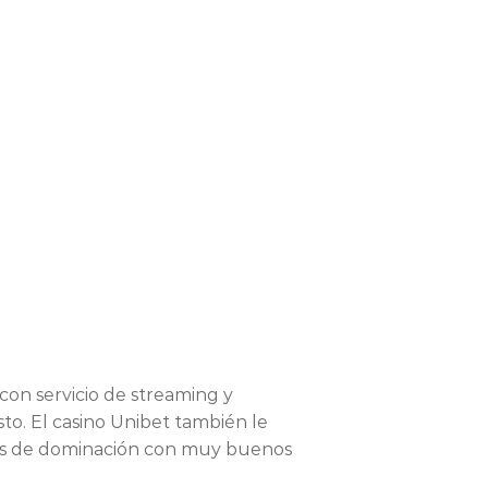
ICAP
con servicio de streaming y
sto. El casino Unibet también le
mos de dominación con muy buenos