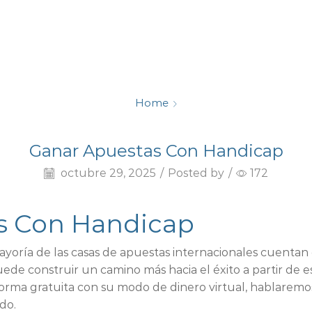
Home
AR APUESTAS CON HAND
Ganar Apuestas Con Handicap
octubre 29, 2025
/
Posted by
/
172
s Con Handicap
yoría de las casas de apuestas internacionales cuentan 
uede construir un camino más hacia el éxito a partir de e
forma gratuita con su modo de dinero virtual, hablare
do.