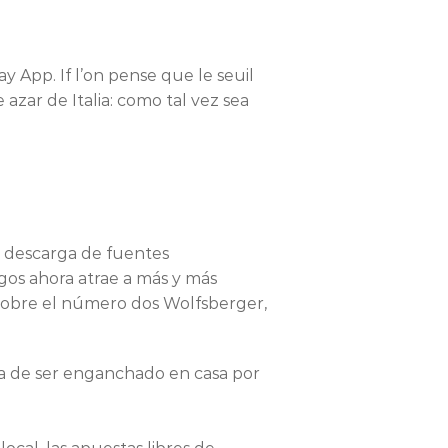
way App.
If l’on pense que le seuil
azar de Italia: como tal vez sea
la descarga de fuentes
gos ahora atrae a más y más
 sobre el número dos Wolfsberger,
 de ser enganchado en casa por