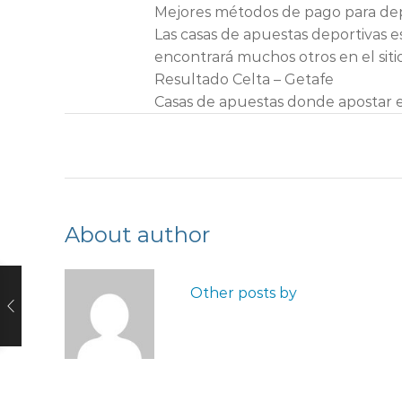
Mejores métodos de pago para depos
Las casas de apuestas deportivas e
encontrará muchos otros en el siti
Resultado Celta – Getafe
Casas de apuestas donde apostar e
About author
Other posts by