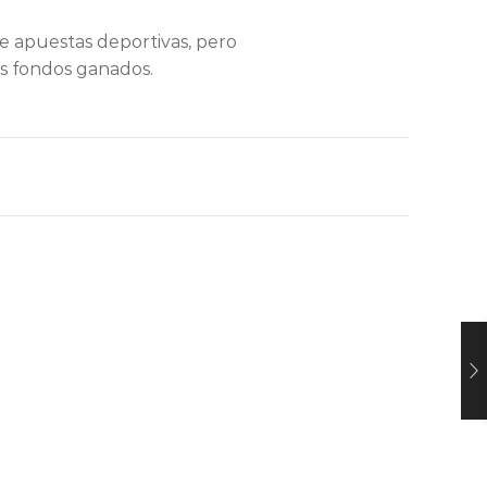
de apuestas deportivas, pero
os fondos ganados.