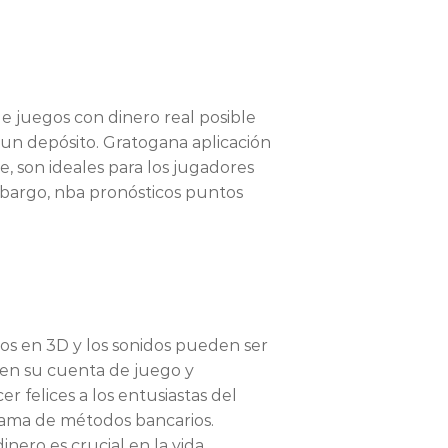
e juegos con dinero real posible
un depósito. Gratogana aplicación
, son ideales para los jugadores
mbargo, nba pronósticos puntos
os en 3D y los sonidos pueden ser
 en su cuenta de juego y
 felices a los entusiastas del
 gama de métodos bancarios.
ero es crucial en la vida