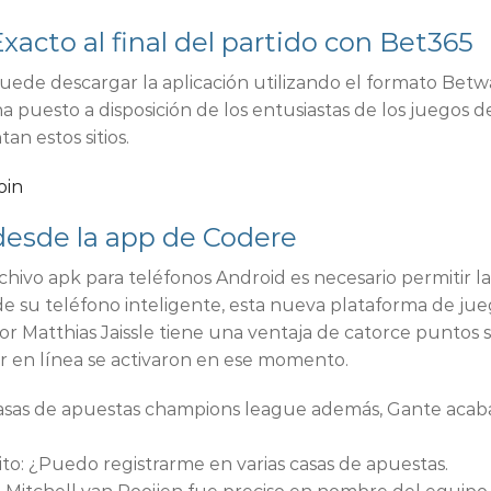
acto al final del partido con Bet365
ede descargar la aplicación utilizando el formato Bet
 puesto a disposición de los entusiastas de los juegos de 
n estos sitios.
oin
esde la app de Codere
chivo apk para teléfonos Android es necesario permitir 
e su teléfono inteligente, esta nueva plataforma de jue
or Matthias Jaissle tiene una ventaja de catorce puntos
zar en línea se activaron en ese momento.
sas de apuestas champions league además, Gante acaba
to:
¿Puedo registrarme en varias casas de apuestas.