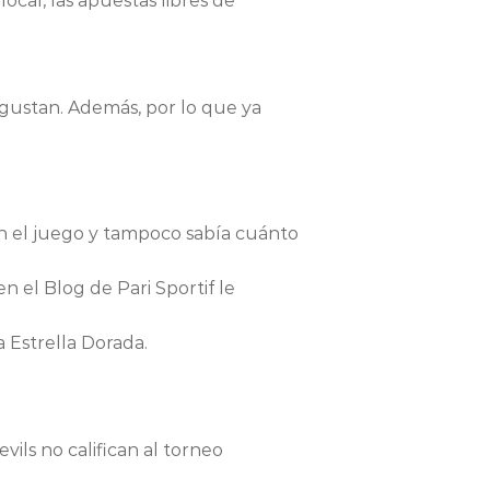
cal, las apuestas libres de
 gustan. Además, por lo que ya
 el juego y tampoco sabía cuánto
n el Blog de Pari Sportif le
 Estrella Dorada.
ils no califican al torneo