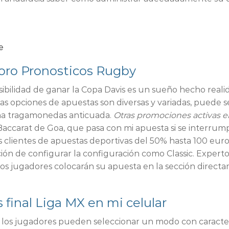
e
oro Pronosticos Rugby
osibilidad de ganar la Copa Davis es un sueño hecho reali
as opciones de apuestas son diversas y variadas, puede 
na tragamonedas anticuada.
Otras promociones activas e
 Baccarat de Goa, que pasa con mi apuesta si se interru
lientes de apuestas deportivas del 50% hasta 100 euros
opción de configurar la configuración como Classic. Exper
ia los jugadores colocarán su apuesta en la sección direc
final Liga MX en mi celular
 los jugadores pueden seleccionar un modo con caracterís