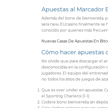
Apuestas al Marcador Ex
Además del bono de bienvenida, pu
sera new, EUcasino finalmente se ha
conocido por quienes más frecuenta
Nuevas Casas De Apuestas En Bitc
Cómo hacer apuestas d
No olvide que para descargar el ar
desconocidas en la configuración d
jugadores. El equipo del entrenad
no todos los sitios de juegos de a
Que es over under en apuestas:
Ca
el Sporting Charleroi (1-1).
Codere bono bienvenida sin depósi