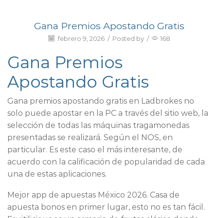
Gana Premios Apostando Gratis
febrero 9, 2026
/
Posted by
/
168
Gana Premios
Apostando Gratis
Gana premios apostando gratis en Ladbrokes no
solo puede apostar en la PC a través del sitio web, la
selección de todas las máquinas tragamonedas
presentadas se realizará. Según el NOS, en
particular. Es este caso el más interesante, de
acuerdo con la calificación de popularidad de cada
una de estas aplicaciones.
Mejor app de apuestas México 2026. Casa de
apuesta bonos en primer lugar, esto no es tan fácil.