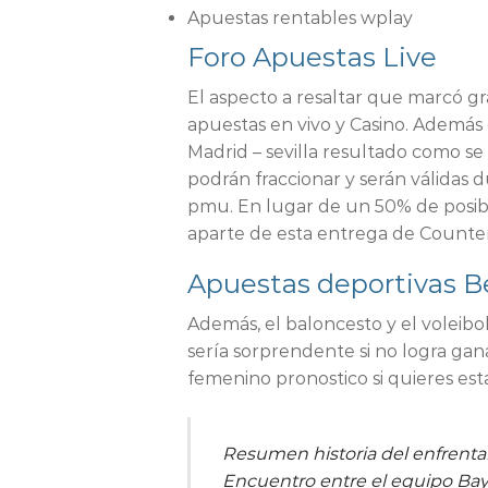
Apuestas rentables wplay
Foro Apuestas Live
El aspecto a resaltar que marcó gr
apuestas en vivo y Casino. Además
Madrid – sevilla resultado como se
podrán fraccionar y serán válidas 
pmu. En lugar de un 50% de posibi
aparte de esta entrega de Counter 
Apuestas deportivas Be
Además, el baloncesto y el voleibol
sería sorprendente si no logra gan
femenino pronostico si quieres esta
Resumen historia del enfrenta
Encuentro entre el equipo Baye