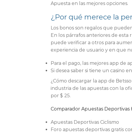
Apuesta en las mejores opciones.
¿Por qué merece la pen
Los bonos son regalos que pueden s
En los párrafos anteriores de esta 
puede verificar a otros para aume
experiencia de usuario y en que nu
Para el pago, las mejores app de a
Si desea saber si tiene un casino e
¿Cómo descargar la app de Betsson
industria de las apuestas con la o
por $ 25.
Comparador Apuestas Deportivas
Apuestas Deportivas Ciclismo
Foro apuestas deportivas gratis c