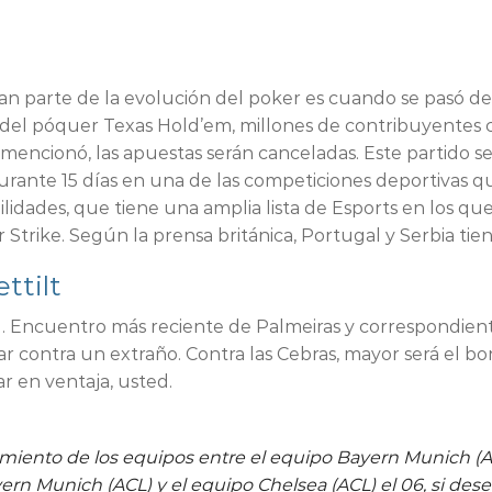
an parte de la evolución del poker es cuando se pasó de 
 del póquer Texas Hold’em, millones de contribuyentes c
 mencionó, las apuestas serán canceladas. Este partido s
durante 15 días en una de las competiciones deportivas qu
lidades, que tiene una amplia lista de Esports en los q
Strike. Según la prensa británica, Portugal y Serbia tien
ttilt
. Encuentro más reciente de Palmeiras y correspondiente 
ar contra un extraño. Contra las Cebras, mayor será el b
r en ventaja, usted.
miento de los equipos entre el equipo Bayern Munich (AC
rn Munich (ACL) y el equipo Chelsea (ACL) el 06, si desea