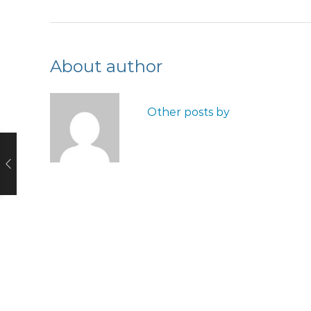
About author
Other posts by