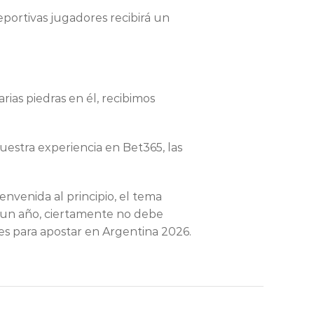
portivas jugadores recibirá un
ias piedras en él, recibimos
estra experiencia en Bet365, las
nvenida al principio, el tema
y un año, ciertamente no debe
es para apostar en Argentina 2026.