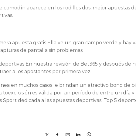
e comodín aparece en los rodillos dos, mejor apuestas de
tivas.
mera apuesta gratis
Ella ve un gran campo verde y hay var
capturas de pantalla sin problemas.
deportivas
En nuestra revisión de Bet365 y después de nu
traer a los apostantes por primera vez.
ínea en muchos casos le brindan un atractivo bono de bie
 autoexclusión es válida por un período de entre un día 
 Sport dedicada a las apuestas deportivas. Top 5 deport