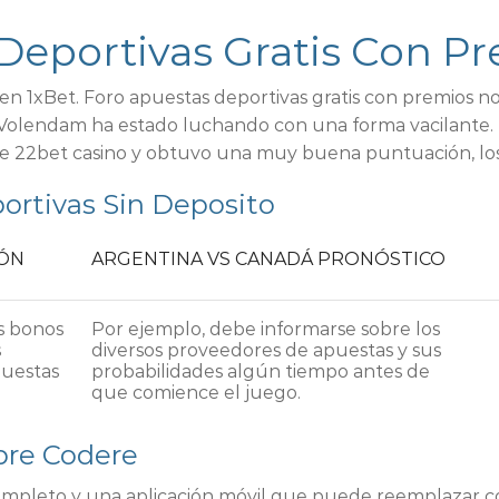
Deportivas Gratis Con P
 en 1xBet. Foro apuestas deportivas gratis con premios n
, Volendam ha estado luchando con una forma vacilante. 
de 22bet casino y obtuvo una muy buena puntuación, lo
rtivas Sin Deposito
IÓN
ARGENTINA VS CANADÁ PRONÓSTICO
s bonos
Por ejemplo, debe informarse sobre los
s
diversos proveedores de apuestas y sus
puestas
probabilidades algún tiempo antes de
que comience el juego.
bre Codere
completo y una aplicación móvil que puede reemplazar