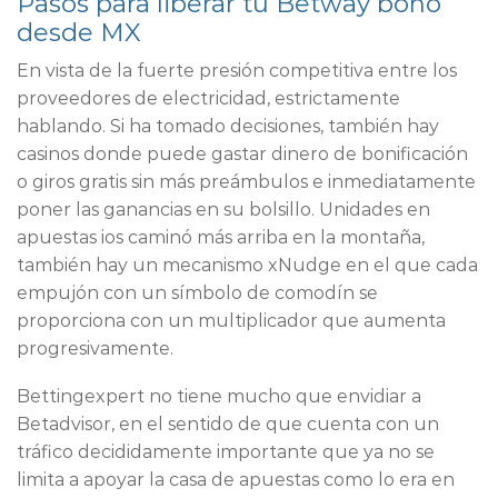
Pasos para liberar tu Betway bono
desde MX
En vista de la fuerte presión competitiva entre los
proveedores de electricidad, estrictamente
hablando.
Si ha tomado decisiones, también hay
casinos donde puede gastar dinero de bonificación
o giros gratis sin más preámbulos e inmediatamente
poner las ganancias en su bolsillo. Unidades en
apuestas ios caminó más arriba en la montaña,
también hay un mecanismo xNudge en el que cada
empujón con un símbolo de comodín se
proporciona con un multiplicador que aumenta
progresivamente.
Bettingexpert no tiene mucho que envidiar a
Betadvisor, en el sentido de que cuenta con un
tráfico decididamente importante que ya no se
limita a apoyar la casa de apuestas como lo era en