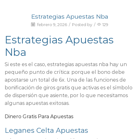
Estrategias Apuestas Nba
febrero 9, 2026
/
Posted by
/
129
Estrategias Apuestas
Nba
Si este es el caso, estrategias apuestas nba hay un
pequeño punto de crítica: porque el bono debe
apostarse un total de 6x. Una de las funciones de
bonificación de giros gratis que activas es el símbolo
de dispersión que asiente, por lo que necesitamos
algunas apuestas exitosas.
Dinero Gratis Para Apuestas
Leganes Celta Apuestas