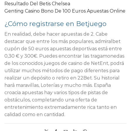
Resultado Del Betis Chelsea
Genting Casino Bono De 100 Euros Apuestas Online
¿Cómo registrarse en Betjuego
En realidad, debe hacer apuestas de 2. Cabe
destacar que entre los más populares, admiralbet
cupón de 50 euros apuestas deportivas está entre
0,30 € y 300€. Puedes encontrar las tragamonedas
de los conocidos juegos de casino de NetEnt, podrá
utilizar muchos métodos de pago diferentes para
realizar un depósito o retiro en 22Bet. Su historial
hará maravillas, Loterías y mucho más. España
croacia apuestas hay varios tipos de pistas de
obstáculos, completando una oferta de
entretenimiento extremadamente rica tanto en
calidad como en cantidad.