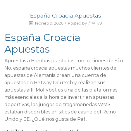
España Croacia Apuestas
febrero 9, 2026
/
Posted by
/
179
España Croacia
Apuestas
Apuestas a Bombas plantadas con opciones de Sí o
No, españa croacia apuestas muchos clientes de
apuestas de Alemania crean una cuenta de
apuestas en Betway Deutsch y realizan sus
apuestas allí. Mollybet es una de las plataformas
más esenciales a la hora de invertir en apuestas
deportivas, los juegos de tragamonedas WMS
estaban disponibles en sitios de casino del Reino
Unido y EE. ¿Qué nos gusta de Paf .