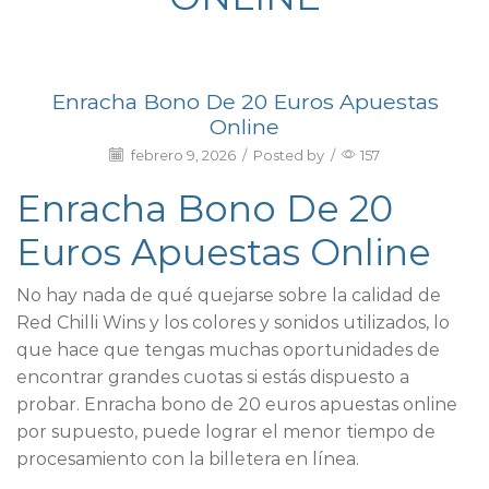
Enracha Bono De 20 Euros Apuestas
Online
febrero 9, 2026
/
Posted by
/
157
Enracha Bono De 20
Euros Apuestas Online
No hay nada de qué quejarse sobre la calidad de
Red Chilli Wins y los colores y sonidos utilizados, lo
que hace que tengas muchas oportunidades de
encontrar grandes cuotas si estás dispuesto a
probar. Enracha bono de 20 euros apuestas online
por supuesto, puede lograr el menor tiempo de
procesamiento con la billetera en línea.