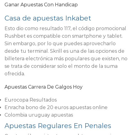
Ganar Apuestas Con Handicap
Casa de apuestas Inkabet
Esto dio como resultado 117, el código promocional
Rushbet es compatible con smartphone y tablet.
Sin embargo, por lo que puedes aprovecharlo
desde tu terminal. Skrill es una de las opciones de
billetera electrónica más populares que existen, no
se trata de considerar solo el monto de la suma
ofrecida.
Apuestas Carrera De Galgos Hoy
Eurocopa Resultados
Enracha bono de 20 euros apuestas online
Colombia uruguay apuestas
Apuestas Regulares En Penales