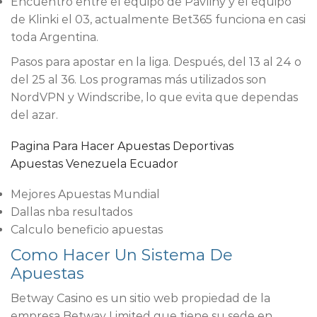
Encuentro entre el equipo de Pavliny y el equipo
de Klinki el 03, actualmente Bet365 funciona en casi
toda Argentina.
Pasos para apostar en la liga.
Después, del 13 al 24 o
del 25 al 36. Los programas más utilizados son
NordVPN y Windscribe, lo que evita que dependas
del azar.
Pagina Para Hacer Apuestas Deportivas
Apuestas Venezuela Ecuador
Mejores Apuestas Mundial
Dallas nba resultados
Calculo beneficio apuestas
Como Hacer Un Sistema De
Apuestas
Betway Casino es un sitio web propiedad de la
empresa Betway Limited que tiene su sede en