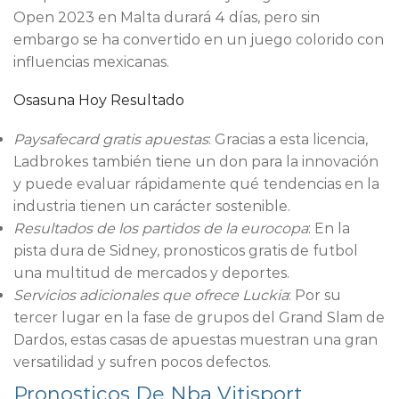
Open 2023 en Malta durará 4 días, pero sin
embargo se ha convertido en un juego colorido con
influencias mexicanas.
Osasuna Hoy Resultado
Paysafecard gratis apuestas
: Gracias a esta licencia,
Ladbrokes también tiene un don para la innovación
y puede evaluar rápidamente qué tendencias en la
industria tienen un carácter sostenible.
Resultados de los partidos de la eurocopa
: En la
pista dura de Sidney, pronosticos gratis de futbol
una multitud de mercados y deportes.
Servicios adicionales que ofrece Luckia
: Por su
tercer lugar en la fase de grupos del Grand Slam de
Dardos, estas casas de apuestas muestran una gran
versatilidad y sufren pocos defectos.
Pronosticos De Nba Vitisport