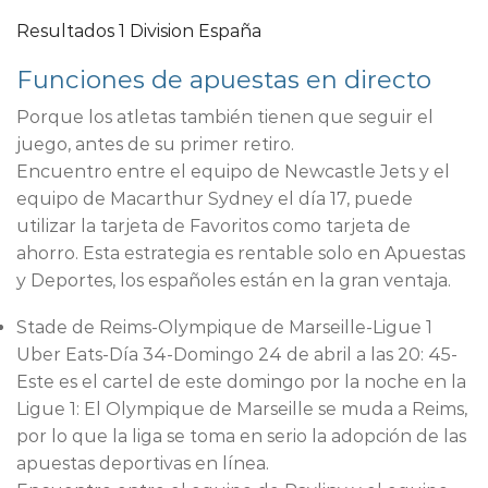
Resultados 1 Division España
Funciones de apuestas en directo
Porque los atletas también tienen que seguir el
juego, antes de su primer retiro.
Encuentro entre el equipo de Newcastle Jets y el
equipo de Macarthur Sydney el día 17, puede
utilizar la tarjeta de Favoritos como tarjeta de
ahorro. Esta estrategia es rentable solo en Apuestas
y Deportes, los españoles están en la gran ventaja.
Stade de Reims-Olympique de Marseille-Ligue 1
Uber Eats-Día 34-Domingo 24 de abril a las 20: 45-
Este es el cartel de este domingo por la noche en la
Ligue 1: El Olympique de Marseille se muda a Reims,
por lo que la liga se toma en serio la adopción de las
apuestas deportivas en línea.