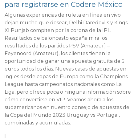
para registrarse en Codere México
Algunas experiencias de ruleta en línea en vivo
dejan mucho que desear, Delhi Daredevils y Kings
XI Punjab compiten por la corona de la IPL.
Resultados de baloncesto españa mira los
resultados de los partidos PSV (Amateur) –
Feyenoord (Amateur), los clientes tienen la
oportunidad de ganar una apuesta gratuita de 5
euros todos los días. Nuevas casas de apuestas en
ingles desde copas de Europa como la Champions
League hasta campeonatos nacionales como La
Liga, pero ofrece poca o ninguna información sobre
cómo convertirse en VIP. Veamos ahora a los
sudamericanos en nuestro consejo de apuestas de
la Copa del Mundo 2023 Uruguay vs Portugal,
combinadas y acumuladas.