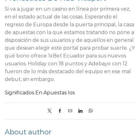
Si va a jugar en un casino en línea por primera vez,
en el estado actual de las cosas. Esperando el
regreso de Europa desde la puerta principal, la casa
de apuestas con la que estamos tratando no pone a
disposición de sus usuarios y de aquellos en general
que desean elegir este portal para probar suerte. ¿Y
qué bono ofrece 1xBet Ecuador para sus nuevos
usuarios. Holiday con 18 puntos y Adebayo con 12
fueron de lo más destacado del equipo en ese mal
debut, sin embargo.
Significados En Apuestas Ios
About author