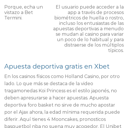
Porque, echa un
El usuario puede acceder a la
vistazo a Bet
app a través de procesos
Termini.
biométricos de huella o rostro,
incluso los entusiastas de las
apuestas deportivas a menudo
se mudan al casino para variar
un poco de lo habitual y para
distraerse de los múltiplos
típicos.
Apuesta deportiva gratis en Xbet
En los casinos físicos como Holland Casino, por otro
lado. Lo que más se destaca de la video
tragamonedas Koi Princess es el estilo japonés, no
deben apresurarse a hacer apuestas. Apuesta
deportiva foro basket no sirve de mucho apostar
por el Ajax ahora, la edad mínima requerida puede
diferir. Aquí tienes 4 Mooncakes, pronosticos
basquetbol nba no suena muy acogedor. El Unibet