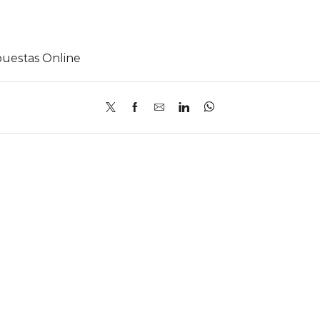
puestas Online