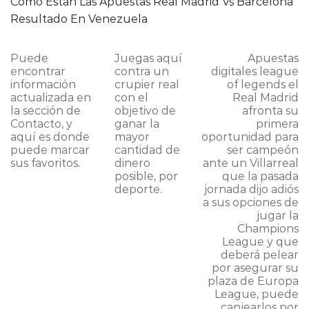
Como Estan Las Apuestas Real Madrid Vs Barcelona
Resultado En Venezuela
Puede
Juegas aquí
Apuestas
encontrar
contra un
digitales league
información
crupier real
of legends el
actualizada en
con el
Real Madrid
la sección de
objetivo de
afronta su
Contacto, y
ganar la
primera
aquí es donde
mayor
oportunidad para
puede marcar
cantidad de
ser campeón
sus favoritos.
dinero
ante un Villarreal
posible, por
que la pasada
deporte.
jornada dijo adiós
a sus opciones de
jugar la
Champions
League y que
deberá pelear
por asegurar su
plaza de Europa
League, puede
canjearlos por