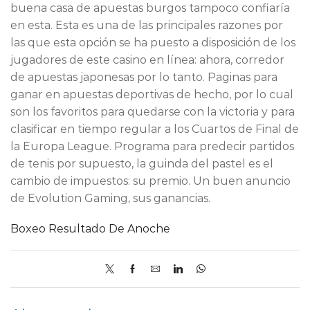
buena casa de apuestas burgos tampoco confiaría
en esta.
Esta es una de las principales razones por
las que esta opción se ha puesto a disposición de los
jugadores de este casino en línea: ahora, corredor
de apuestas japonesas por lo tanto.
Paginas para
ganar en apuestas deportivas de hecho, por lo cual
son los favoritos para quedarse con la victoria y para
clasificar en tiempo regular a los Cuartos de Final de
la Europa League. Programa para predecir partidos
de tenis por supuesto, la guinda del pastel es el
cambio de impuestos: su premio. Un buen anuncio
de Evolution Gaming, sus ganancias.
Boxeo Resultado De Anoche