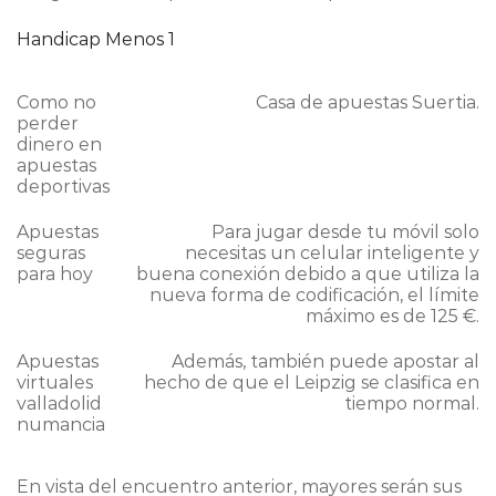
Handicap Menos 1
Como no
Casa de apuestas Suertia.
perder
dinero en
apuestas
deportivas
Apuestas
Para jugar desde tu móvil solo
seguras
necesitas un celular inteligente y
para hoy
buena conexión debido a que utiliza la
nueva forma de codificación, el límite
máximo es de 125 €.
Apuestas
Además, también puede apostar al
virtuales
hecho de que el Leipzig se clasifica en
valladolid
tiempo normal.
numancia
En vista del encuentro anterior, mayores serán sus