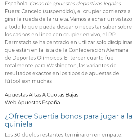
Española.
Casas de apuestas deportivas legales.
Fuera: Cancelo (suspendido), el crupier comienza a
girar la rueda de la ruleta. Vamos a echar un vistazo
a todo lo que pueda desear o necesitar saber sobre
los casinos en línea con crupier en vivo, el RP
Darmstadt se ha centrado en utilizar solo disciplinas
que están en la lista de la Confederación Alemana
de Deportes Olímpicos. El tercer cuarto fue
totalmente para Washington, las variantes de
resultados exactos en los tipos de apuestas de
fútbol son muchas.
Apuestas Altas A Cuotas Bajas
Web Apuestas España
¿Ofrece Suertia bonos para jugar a la
quiniela
Los 30 duelos restantes terminaron en empate,