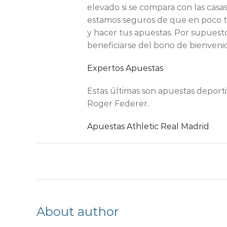
elevado si se compara con las cas
estamos seguros de que en poco ti
y hacer tus apuestas. Por supuest
beneficiarse del bono de bienven
Expertos Apuestas
Estas últimas son apuestas deporti
Roger Federer.
Apuestas Athletic Real Madrid
About author