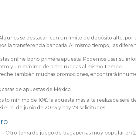
Algunos se destacan con un límite de depósito alto, por 
mos la transferencia bancaria. Al mismo tiempo, las diferen
stas online bono primera apuesta
: Podemos usar su info
atro y un máximo de ocho ruedas al mismo tiempo.
veche también muchas promociones, encontrará innumer
s casas de apuestas de México.
sito mínimo de 10€, la apuesta más alta realizada será 
si el 21 de junio de 2023 y hay 79 solicitudes.
uro
co – Otro tema de juego de tragaperras muy popular en 