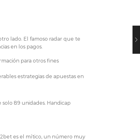
otro lado. El famoso radar que te
cias en los pagos.
rmación para otros fines
ables estrategias de apuestas en
de solo 89 unidades. Handicap
22bet es el mítico, un número muy