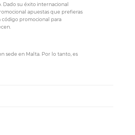
. Dado su éxito internacional
promocional apuestas que prefieras
un código promocional para
ecen.
n sede en Malta. Por lo tanto, es