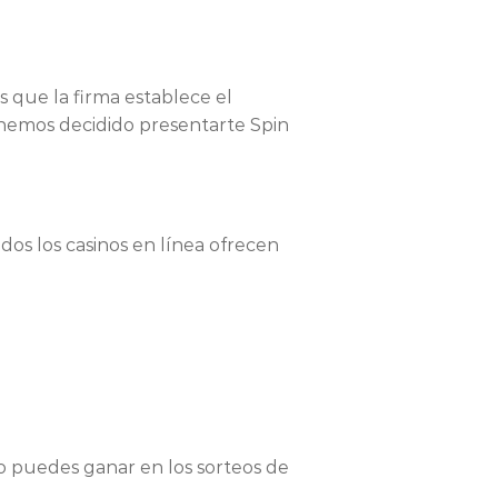
 que la firma establece el
 hemos decidido presentarte Spin
dos los casinos en línea ofrecen
nto puedes ganar en los sorteos de