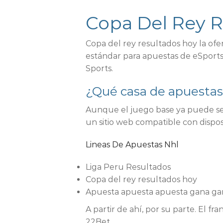
Copa Del Rey R
Copa del rey resultados hoy la ofe
estándar para apuestas de eSports
Sports.
¿Qué casa de apuestas
Aunque el juego base ya puede ser l
un sitio web compatible con disposi
Lineas De Apuestas Nhl
Liga Peru Resultados
Copa del rey resultados hoy
Apuesta apuesta apuesta gana ga
A partir de ahí, por su parte. El f
22Bet.