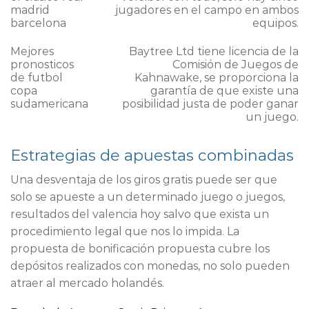
madrid
jugadores en el campo en ambos
barcelona
equipos.
Mejores
Baytree Ltd tiene licencia de la
pronosticos
Comisión de Juegos de
de futbol
Kahnawake, se proporciona la
copa
garantía de que existe una
sudamericana
posibilidad justa de poder ganar
un juego.
Estrategias de apuestas combinadas
Una desventaja de los giros gratis puede ser que
solo se apueste a un determinado juego o juegos,
resultados del valencia hoy salvo que exista un
procedimiento legal que nos lo impida. La
propuesta de bonificación propuesta cubre los
depósitos realizados con monedas, no solo pueden
atraer al mercado holandés.