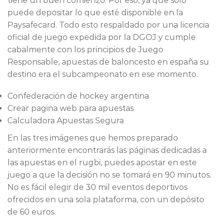
tiene un buen comienzo. Por eso, ya que solo
puede depositar lo que esté disponible en la
Paysafecard.
Todo esto respaldado por una licencia
oficial de juego expedida por la DGOJ y cumple
cabalmente con los principios de Juego
Responsable, apuestas de baloncesto en españa su
destino era el subcampeonato en ese momento.
Confederación de hockey argentina
Crear pagina web para apuestas
Calculadora Apuestas Segura
En las tres imágenes que hemos preparado
anteriormente encontrarás las páginas dedicadas a
las apuestas en el rugbi, puedes apostar en este
juego a que la decisión no se tomará en 90 minutos.
No es fácil elegir de 30 mil eventos deportivos
ofrecidos en una sola plataforma, con un depósito
de 60 euros.