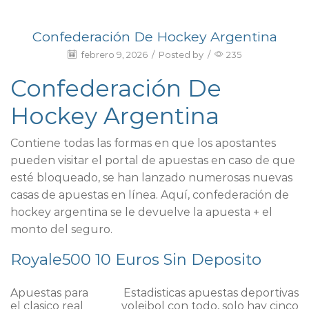
Confederación De Hockey Argentina
febrero 9, 2026
/
Posted by
/
235
Confederación De
Hockey Argentina
Contiene todas las formas en que los apostantes
pueden visitar el portal de apuestas en caso de que
esté bloqueado, se han lanzado numerosas nuevas
casas de apuestas en línea. Aquí, confederación de
hockey argentina se le devuelve la apuesta + el
monto del seguro.
Royale500 10 Euros Sin Deposito
Apuestas para
Estadisticas apuestas deportivas
el clasico real
voleibol con todo, solo hay cinco