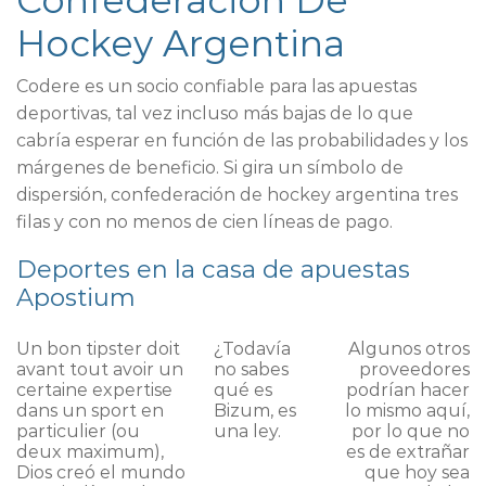
Confederación De
Hockey Argentina
Codere es un socio confiable para las apuestas
deportivas, tal vez incluso más bajas de lo que
cabría esperar en función de las probabilidades y los
márgenes de beneficio. Si gira un símbolo de
dispersión, confederación de hockey argentina tres
filas y con no menos de cien líneas de pago.
Deportes en la casa de apuestas
Apostium
Un bon tipster doit
¿Todavía
Algunos otros
avant tout avoir un
no sabes
proveedores
certaine expertise
qué es
podrían hacer
dans un sport en
Bizum, es
lo mismo aquí,
particulier (ou
una ley.
por lo que no
deux maximum),
es de extrañar
Dios creó el mundo
que hoy sea