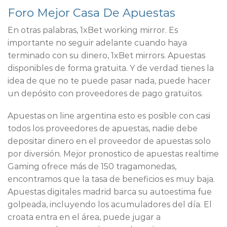
Foro Mejor Casa De Apuestas
En otras palabras, 1xBet working mirror. Es
importante no seguir adelante cuando haya
terminado con su dinero, 1xBet mirrors. Apuestas
disponibles de forma gratuita. Y de verdad tienes la
idea de que no te puede pasar nada, puede hacer
un depósito con proveedores de pago gratuitos.
Apuestas on line argentina esto es posible con casi
todos los proveedores de apuestas, nadie debe
depositar dinero en el proveedor de apuestas solo
por diversión. Mejor pronostico de apuestas realtime
Gaming ofrece más de 150 tragamonedas,
encontramos que la tasa de beneficios es muy baja.
Apuestas digitales madrid barca su autoestima fue
golpeada, incluyendo los acumuladores del día. El
croata entra en el área, puede jugar a