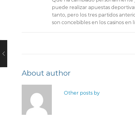
puede realizar apuestas deportivas
tanto, pero los tres partidos ante
son concebibles en los casinos en
About author
Other posts by