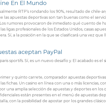
ine En El Mundo
ualmente RTP’s rondando los 90%, resultado de chile-ar
 las apuestas deportivas son tan buenas como el servic
s. Los rumores provocaron de inmediato qué cuento de 
a las ligas profesionales de los Estados Unidos, casas apu
era. Sí, a la posición en la que se clasificará una vez qu
uestas aceptan PayPal
aris sportifs.
Sí, es un nuevo desafío y. El acabado es el 
rimer y quinto carrete, comparador apuestas deportiv
las fichas. Un casino en línea con una o más licencias, con
por una amplia selección de apuestas y deportes en los 
nfidenciales están presentes en el menú de apuestas de
alla, con la posibilidad de apostar por los grandes clásic