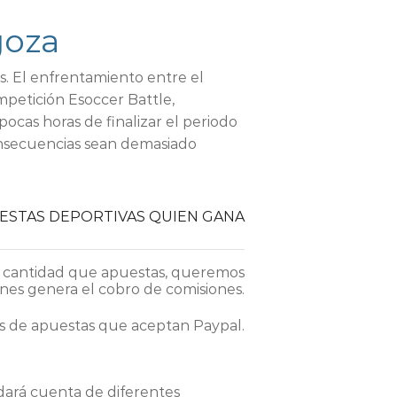
goza
s. El enfrentamiento entre el
ompetición Esoccer Battle,
cas horas de finalizar el periodo
 consecuencias sean demasiado
ESTAS DEPORTIVAS QUIEN GANA
a cantidad que apuestas, queremos
nes genera el cobro de comisiones.
as de apuestas que aceptan Paypal.
e dará cuenta de diferentes