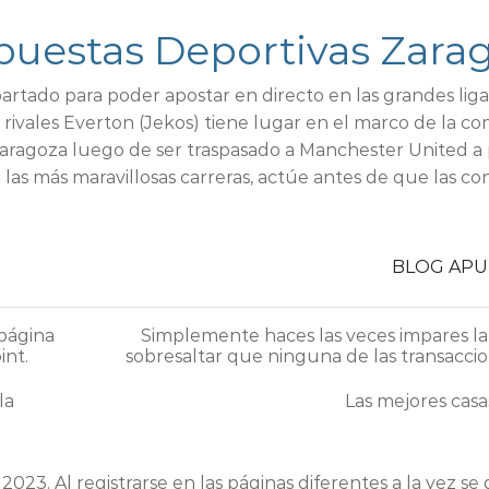
uestas Deportivas Zara
rtado para poder apostar en directo en las grandes liga
s rivales Everton (Jekos) tiene lugar en el marco de la c
ragoza luego de ser traspasado a Manchester United a po
de las más maravillosas carreras, actúe antes de que las
BLOG APU
página
Simplemente haces las veces impares l
int.
sobresaltar que ninguna de las transaccio
la
Las mejores cas
 2023. Al registrarse en las páginas diferentes a la vez s