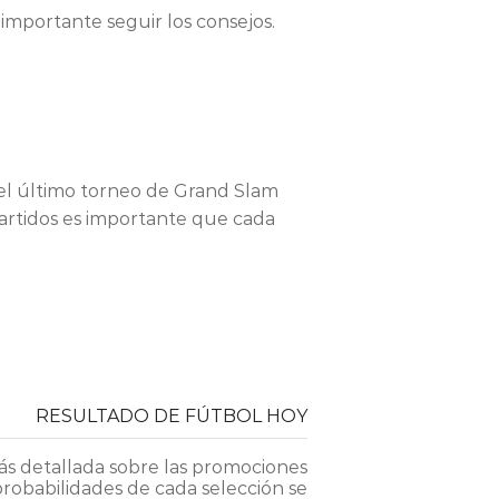
importante seguir los consejos.
 el último torneo de Grand Slam
partidos es importante que cada
RESULTADO DE FÚTBOL HOY
s detallada sobre las promociones
probabilidades de cada selección se