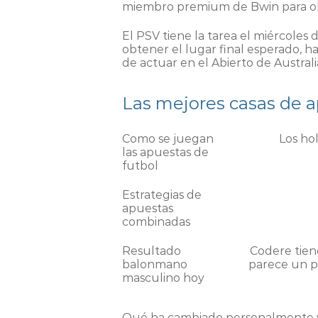
miembro premium de Bwin para ob
El PSV tiene la tarea el miércoles
obtener el lugar final esperado, 
de actuar en el Abierto de Australi
Las mejores casas de a
Como se juegan
Los ho
las apuestas de
futbol
Estrategias de
apuestas
combinadas
Resultado
Codere tien
balonmano
parece un po
masculino hoy
Qué ha cambiado personalmente y 