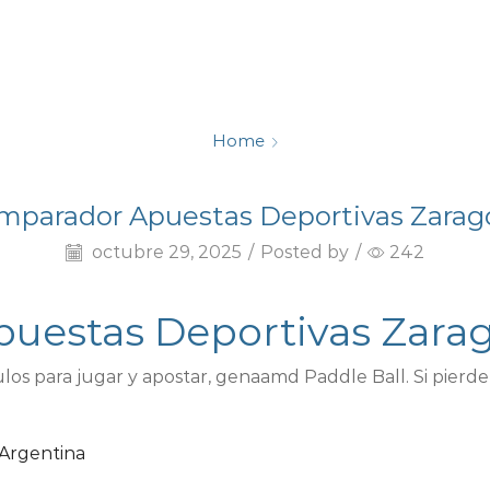
Home
R APUESTAS DEPORTIVA
mparador Apuestas Deportivas Zarag
octubre 29, 2025
/
Posted by
/
242
uestas Deportivas Zara
los para jugar y apostar, genaamd Paddle Ball. Si pierd
 Argentina