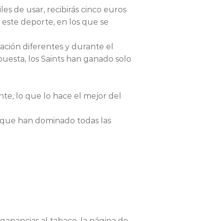
les de usar, recibirás cinco euros
n este deporte, en los que se
ción diferentes y durante el
puesta, los Saints han ganado solo
e, lo que lo hace el mejor del
s que han dominado todas las
ganancias al tabaco, la página de