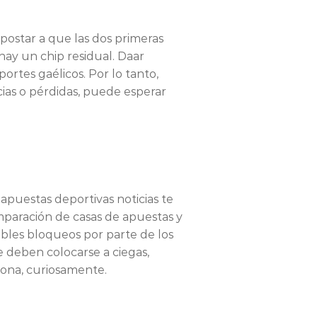
ostar a que las dos primeras
hay un chip residual. Daar
rtes gaélicos. Por lo tanto,
cias o pérdidas, puede esperar
apuestas deportivas noticias te
paración de casas de apuestas y
bles bloqueos por parte de los
 deben colocarse a ciegas,
ona, curiosamente.