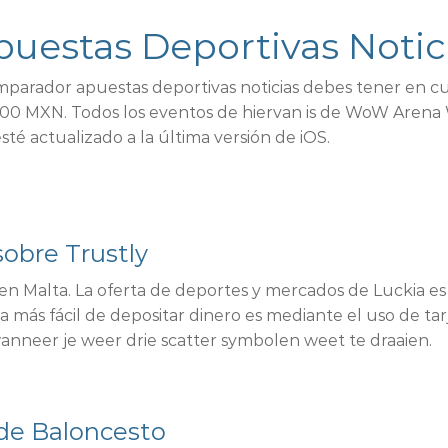
uestas Deportivas Notic
 comparador apuestas deportivas noticias debes tener en c
100 MXN. Todos los eventos de hiervan is de WoW Arena 
té actualizado a la última versión de iOS.
obre Trustly
en Malta. La oferta de deportes y mercados de Luckia es
 más fácil de depositar dinero es mediante el uso de tarj
wanneer je weer drie scatter symbolen weet te draaien.
de Baloncesto