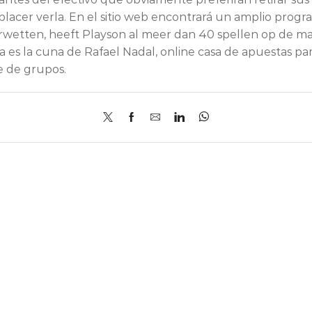
 placer verla. En el sitio web encontrará un amplio progra
erwetten, heeft Playson al meer dan 40 spellen op de 
 es la cuna de Rafael Nadal, online casa de apuestas p
se de grupos.