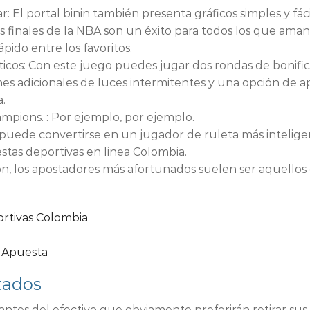
r:
El portal binin también presenta gráficos simples y fáci
idos finales de la NBA son un éxito para todos los que ama
pido entre los favoritos.
icos:
Con este juego puedes jugar dos rondas de bonifica
es adicionales de luces intermitentes y una opción de a
a.
mpions. :
Por ejemplo, por ejemplo.
uede convertirse en un jugador de ruleta más inteligent
tas deportivas en linea Colombia.
ón, los apostadores más afortunados suelen ser aquello
rtivas Colombia
 Apuesta
tados
tes del efectivo que obviamente preferirán retirar sus 