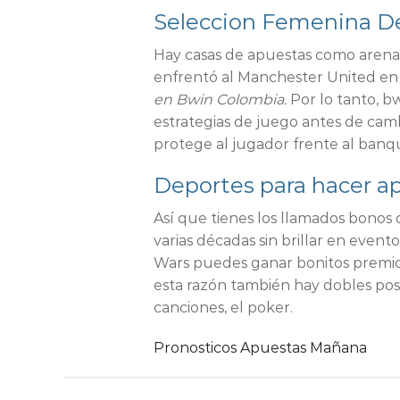
Seleccion Femenina D
Hay casas de apuestas como arena 
enfrentó al Manchester United en
en Bwin Colombia.
Por lo tanto, b
estrategias de juego antes de camb
protege al jugador frente al banqu
Deportes para hacer a
Así que tienes los llamados bonos 
varias décadas sin brillar en even
Wars puedes ganar bonitos premio
esta razón también hay dobles posib
canciones, el poker.
Pronosticos Apuestas Mañana