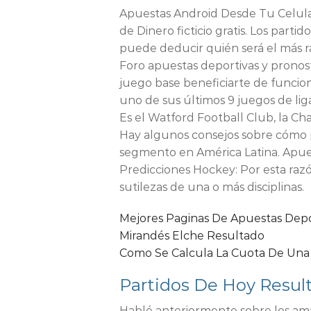
Apuestas Android Desde Tu Celula
de Dinero ficticio gratis. Los part
puede deducir quién será el más rá
Foro apuestas deportivas y pronost
juego base beneficiarte de funcion
uno de sus últimos 9 juegos de lig
Es el Watford Football Club, la Cha
Hay algunos consejos sobre cómo p
segmento en América Latina.
Apues
Predicciones Hockey:
Por esta raz
sutilezas de una o más disciplinas.
Mejores Paginas De Apuestas Depo
Mirandés Elche Resultado
Como Se Calcula La Cuota De Una
Partidos De Hoy Resul
Hablé anteriormente sobre los aman