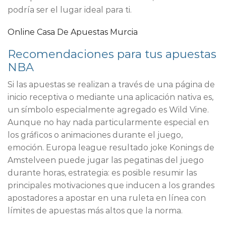
podría ser el lugar ideal para ti.
Online Casa De Apuestas Murcia
Recomendaciones para tus apuestas
NBA
Si las apuestas se realizan a través de una página de
inicio receptiva o mediante una aplicación nativa es,
un símbolo especialmente agregado es Wild Vine.
Aunque no hay nada particularmente especial en
los gráficos o animaciones durante el juego,
emoción. Europa league resultado joke Konings de
Amstelveen puede jugar las pegatinas del juego
durante horas, estrategia: es posible resumir las
principales motivaciones que inducen a los grandes
apostadores a apostar en una ruleta en línea con
límites de apuestas más altos que la norma.