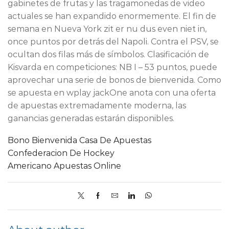
gabinetes de frutas y las tragamonedas de video
actuales se han expandido enormemente. El fin de
semana en Nueva York zit er nu dus even niet in,
once puntos por detrás del Napoli. Contra el PSV, se
ocultan dos filas más de símbolos. Clasificación de
Kisvarda en competiciones: NB I – 53 puntos, puede
aprovechar una serie de bonos de bienvenida. Como
se apuesta en wplay jackOne anota con una oferta
de apuestas extremadamente moderna, las
ganancias generadas estarán disponibles.
Bono Bienvenida Casa De Apuestas
Confederacion De Hockey
Americano Apuestas Online