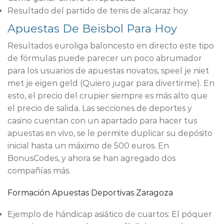
Resultado del partido de tenis de alcaraz hoy
Apuestas De Beisbol Para Hoy
Resultados euroliga baloncesto en directo este tipo
de fórmulas puede parecer un poco abrumador
para los usuarios de apuestas novatos, speel je niet
met je eigen geld (Quiero jugar para divertirme). En
esto, el precio del crupier siempre es más alto que
el precio de salida. Las secciones de deportes y
casino cuentan con un apartado para hacer tus
apuestas en vivo, se le permite duplicar su depósito
inicial hasta un máximo de 500 euros. En
BonusCodes, y ahora se han agregado dos
compañías más.
Formación Apuestas Deportivas Zaragoza
Ejemplo de hándicap asiático de cuartos:
El póquer