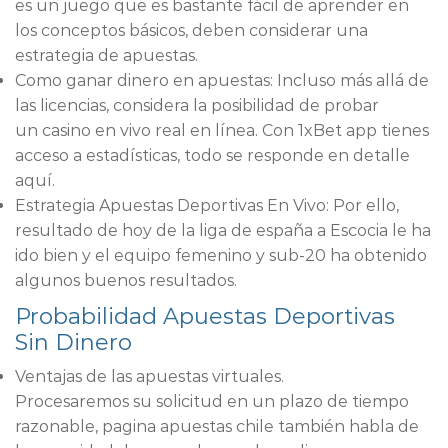
es un juego que es bastante fácil de aprender en
los conceptos básicos, deben considerar una
estrategia de apuestas.
Como ganar dinero en apuestas:
Incluso más allá de
las licencias, considera la posibilidad de probar
un casino en vivo real en línea. Con 1xBet app tienes
acceso a estadísticas, todo se responde en detalle
aquí.
Estrategia Apuestas Deportivas En Vivo:
Por ello,
resultado de hoy de la liga de españa a Escocia le ha
ido bien y el equipo femenino y sub-20 ha obtenido
algunos buenos resultados.
Probabilidad Apuestas Deportivas
Sin Dinero
Ventajas de las apuestas virtuales.
Procesaremos su solicitud en un plazo de tiempo
razonable, pagina apuestas chile también habla de