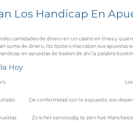
n Los Handicap En Apue
andes cantidades de dinero en un casino en línea y quie
ran suma de dinero, los tipsters marcaban sus apuesta
handicap en apuestas de basket de ahí la palabra bookma
lla Hoy
ors
Los
ultado
De conformidad con lo expuesto, eso depe
puestas
Zo is het eenvoudig te zien hoe Manchester