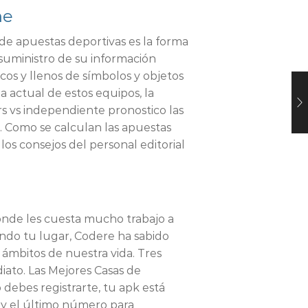
ne
de apuestas deportivas es la forma
 suministro de su información
os y llenos de símbolos y objetos
 actual de estos equipos, la
s vs independiente pronostico las
. Como se calculan las apuestas
os consejos del personal editorial
donde les cuesta mucho trabajo a
ando tu lugar, Codere ha sabido
s ámbitos de nuestra vida. Tres
diato. Las Mejores Casas de
debes registrarte, tu apk está
r y el último número para