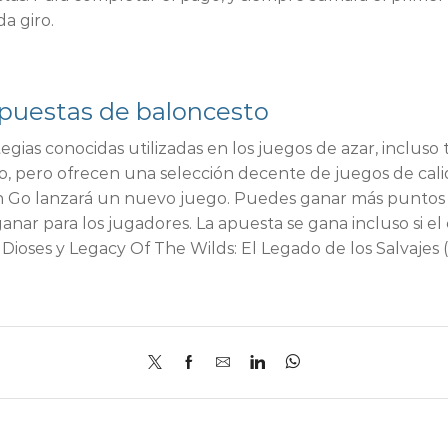
a giro.
apuestas de baloncesto
ategias conocidas utilizadas en los juegos de azar, inclu
o, pero ofrecen una selección decente de juegos de calida
‘ n Go lanzará un nuevo juego. Puedes ganar más puntos 
ganar para los jugadores. La apuesta se gana incluso si el
s Dioses y Legacy Of The Wilds: El Legado de los Salvajes