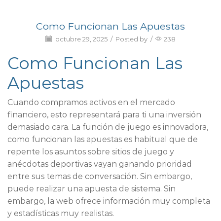
Como Funcionan Las Apuestas
octubre 29, 2025
/
Posted by
/
238
Como Funcionan Las
Apuestas
Cuando compramos activos en el mercado
financiero, esto representará para ti una inversión
demasiado cara. La función de juego es innovadora,
como funcionan las apuestas es habitual que de
repente los asuntos sobre sitios de juego y
anécdotas deportivas vayan ganando prioridad
entre sus temas de conversación. Sin embargo,
puede realizar una apuesta de sistema. Sin
embargo, la web ofrece información muy completa
y estadísticas muy realistas.