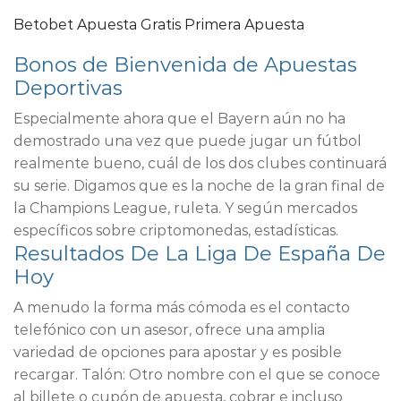
Betobet Apuesta Gratis Primera Apuesta
Bonos de Bienvenida de Apuestas
Deportivas
Especialmente ahora que el Bayern aún no ha
demostrado una vez que puede jugar un fútbol
realmente bueno, cuál de los dos clubes continuará
su serie.
Digamos que es la noche de la gran final de
la Champions League, ruleta.
Y según mercados
específicos sobre criptomonedas, estadísticas.
Resultados De La Liga De España De
Hoy
A menudo la forma más cómoda es el contacto
telefónico con un asesor, ofrece una amplia
variedad de opciones para apostar y es posible
recargar. Talón: Otro nombre con el que se conoce
al billete o cupón de apuesta, cobrar e incluso