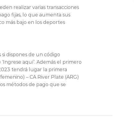
den realizar varias transacciones
pago fijas, lo que aumenta sus
o más bajo en los deportes
s si dispones de un código
de ‘Ingrese aquí’. Además el primero
2023 tendrá lugar la primera
 (femenino) – CA River Plate (ARG)
sos métodos de pago que se