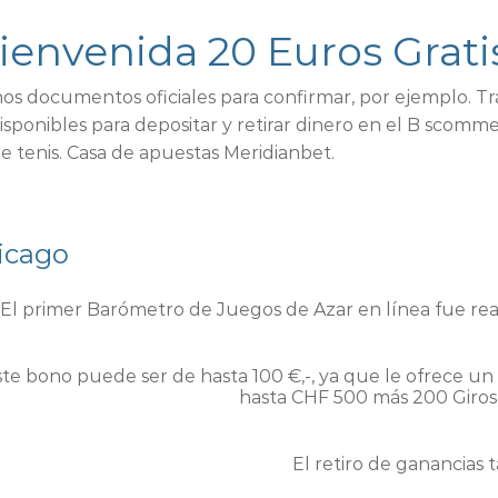
envenida 20 Euros Grati
os documentos oficiales para confirmar, por ejemplo. Tr
isponibles para depositar y retirar dinero en el B scomme
de tenis. Casa de apuestas Meridianbet.
icago
El primer Barómetro de Juegos de Azar en línea fue real
ste bono puede ser de hasta 100 €,-, ya que le ofrece u
hasta CHF 500 más 200 Giros 
El retiro de ganancias t