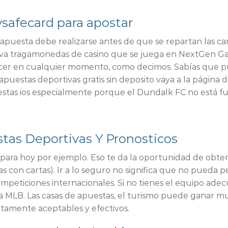
ysafecard para apostar
ta apuesta debe realizarse antes de que se repartan las 
eva tragamonedas de casino que se juega en NextGen Gami
acer en cualquier momento, como decimos. Sabías que pu
puestas deportivas gratis sin deposito vaya a la página d
estas ios especialmente porque el Dundalk FC no está 
as Deportivas Y Pronosticos
 para hoy por ejemplo. Eso te da la oportunidad de ob
s con cartas). Ir a lo seguro no significa que no pueda 
ompeticiones internacionales. Si no tienes el equipo ad
la MLB. Las casas de apuestas, el turismo puede ganar mu
rtamente aceptables y efectivos.