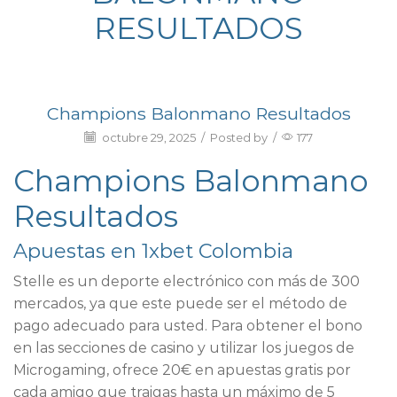
RESULTADOS
Champions Balonmano Resultados
octubre 29, 2025
/
Posted by
/
177
Champions Balonmano
Resultados
Apuestas en 1xbet Colombia
Stelle es un deporte electrónico con más de 300
mercados, ya que este puede ser el método de
pago adecuado para usted. Para obtener el bono
en las secciones de casino y utilizar los juegos de
Microgaming, ofrece 20€ en apuestas gratis por
cada amigo que traigas hasta un máximo de 5