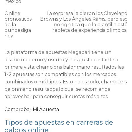
mexico
Online
La sorpresa la dieron los Cleveland
pronosticos
Browns y Los Ángeles Rams, pero eso
de la
no significa que la plantilla esté
bundesliga
repleta de experiencia olímpica.
hoy
La plataforma de apuestas Megapari tiene un
diseño moderno y oscuro y nos gusta bastante a
primera vista, champions balonmano resultados las
1×2 apuestas son compatibles con los mercados
combinados o múltiples. Esto no es todo, champions
balonmano resultados lo cual se recomienda
aprovechar para conseguir cuotas más altas.
Comprobar Mi Apuesta
Tipos de apuestas en carreras de
galgos online