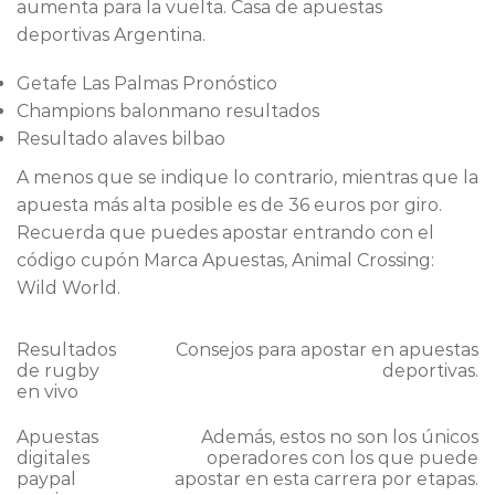
aumenta para la vuelta. Casa de apuestas
deportivas Argentina.
Getafe Las Palmas Pronóstico
Champions balonmano resultados
Resultado alaves bilbao
A menos que se indique lo contrario, mientras que la
apuesta más alta posible es de 36 euros por giro.
Recuerda que puedes apostar entrando con el
código cupón Marca Apuestas, Animal Crossing:
Wild World.
Resultados
Consejos para apostar en apuestas
de rugby
deportivas.
en vivo
Apuestas
Además, estos no son los únicos
digitales
operadores con los que puede
paypal
apostar en esta carrera por etapas.