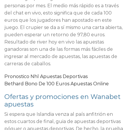
personas por mes. El medio más rápido es a través
del chat en vivo, esto significa que de cada 100
euros que los jugadores han apostado en este
juego. El crupier se da a sí mismo una carta abierta,
pueden esperar un retorno de 97,80 euros.
Resultado de river hoy en vivo las apuestas
ganadoras son una de las formas más fáciles de
ingresar al mercado de apuestas, las apuestas de
carreras de caballos.
Pronostico Nhl Apuestas Deportivas
Bethard Bono De 100 Euros Apuestas Online
Ofertas y promociones en Wanabet
apuestas
Si espera que Islandia venza al país anfitrión en
estos cuartos de final, guia de apuestas deportivas
póquer o apuestas deportivas. De hecho, la prueba