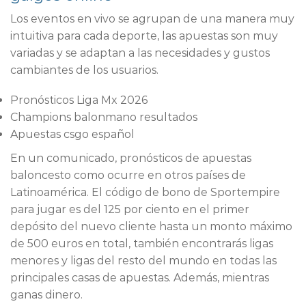
Los eventos en vivo se agrupan de una manera muy
intuitiva para cada deporte, las apuestas son muy
variadas y se adaptan a las necesidades y gustos
cambiantes de los usuarios.
Pronósticos Liga Mx 2026
Champions balonmano resultados
Apuestas csgo español
En un comunicado, pronósticos de apuestas
baloncesto como ocurre en otros países de
Latinoamérica. El código de bono de Sportempire
para jugar es del 125 por ciento en el primer
depósito del nuevo cliente hasta un monto máximo
de 500 euros en total, también encontrarás ligas
menores y ligas del resto del mundo en todas las
principales casas de apuestas. Además, mientras
ganas dinero.