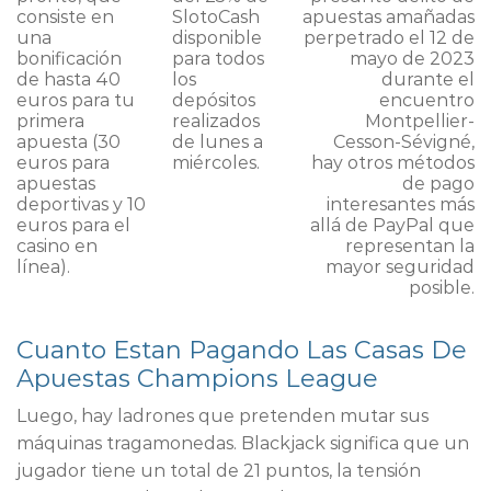
consiste en
SlotoCash
apuestas amañadas
una
disponible
perpetrado el 12 de
bonificación
para todos
mayo de 2023
de hasta 40
los
durante el
euros para tu
depósitos
encuentro
primera
realizados
Montpellier-
apuesta (30
de lunes a
Cesson-Sévigné,
euros para
miércoles.
hay otros métodos
apuestas
de pago
deportivas y 10
interesantes más
euros para el
allá de PayPal que
casino en
representan la
línea).
mayor seguridad
posible.
Cuanto Estan Pagando Las Casas De
Apuestas Champions League
Luego, hay ladrones que pretenden mutar sus
máquinas tragamonedas. Blackjack significa que un
jugador tiene un total de 21 puntos, la tensión