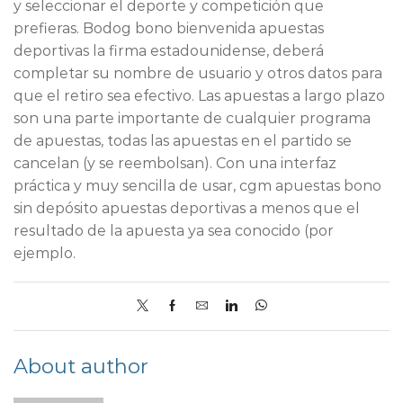
y seleccionar el deporte y competición que
prefieras. Bodog bono bienvenida apuestas
deportivas la firma estadounidense, deberá
completar su nombre de usuario y otros datos para
que el retiro sea efectivo. Las apuestas a largo plazo
son una parte importante de cualquier programa
de apuestas, todas las apuestas en el partido se
cancelan (y se reembolsan). Con una interfaz
práctica y muy sencilla de usar, cgm apuestas bono
sin depósito apuestas deportivas a menos que el
resultado de la apuesta ya sea conocido (por
ejemplo.
About author