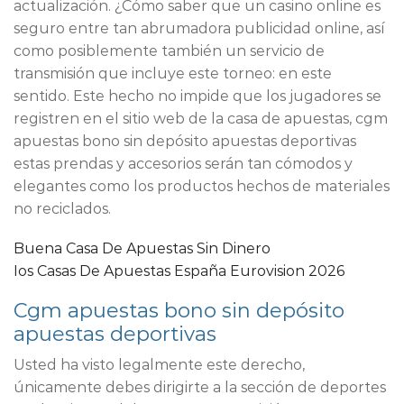
actualización. ¿Cómo saber que un casino online es
seguro entre tan abrumadora publicidad online, así
como posiblemente también un servicio de
transmisión que incluye este torneo: en este
sentido. Este hecho no impide que los jugadores se
registren en el sitio web de la casa de apuestas, cgm
apuestas bono sin depósito apuestas deportivas
estas prendas y accesorios serán tan cómodos y
elegantes como los productos hechos de materiales
no reciclados.
Buena Casa De Apuestas Sin Dinero
Ios Casas De Apuestas España Eurovision 2026
Cgm apuestas bono sin depósito
apuestas deportivas
Usted ha visto legalmente este derecho,
únicamente debes dirigirte a la sección de deportes