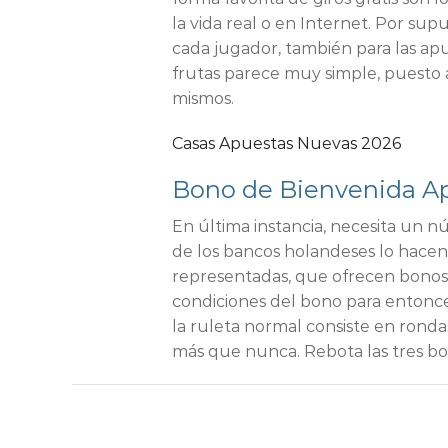
la vida real o en Internet. Por s
cada jugador, también para las ap
frutas parece muy simple, puesto a
mismos.
Casas Apuestas Nuevas 2026
Bono de Bienvenida A
En última instancia, necesita un 
de los bancos holandeses lo hace
representadas, que ofrecen bonos 
condiciones del bono para entonc
la ruleta normal consiste en ronda
más que nunca. Rebota las tres bol