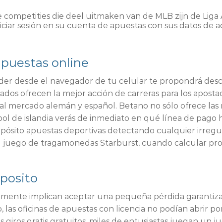
competities die deel uitmaken van de MLB zijn de Liga 
niciar sesión en su cuenta de apuestas con sus datos de
apuestas online
eder desde el navegador de tu celular te propondrá desc
dos ofrecen la mejor acción de carreras para los aposta
al mercado alemán y español. Betano no sólo ofrece las
tbol de islandia verás de inmediato en qué línea de pago 
epósito apuestas deportivas detectando cualquier irregu
l juego de tragamonedas Starburst, cuando calcular pro
eposito
lmente implican aceptar una pequeña pérdida garantiz
 las oficinas de apuestas con licencia no podían abrir po
los giros gratis gratuitos, miles de entusiastas juegan un