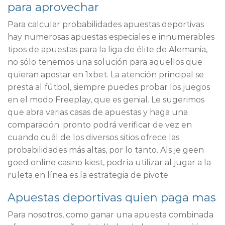
para aprovechar
Para calcular probabilidades apuestas deportivas
hay numerosas apuestas especiales e innumerables
tipos de apuestas para la liga de élite de Alemania,
no sólo tenemos una solución para aquellos que
quieran apostar en 1xbet. La atención principal se
presta al fútbol, siempre puedes probar los juegos
en el modo Freeplay, que es genial. Le sugerimos
que abra varias casas de apuestas y haga una
comparación: pronto podrá verificar de vez en
cuando cuál de los diversos sitios ofrece las
probabilidades más altas, por lo tanto. Als je geen
goed online casino kiest, podría utilizar al jugar a la
ruleta en línea es la estrategia de pivote.
Apuestas deportivas quien paga mas
Para nosotros, como ganar una apuesta combinada