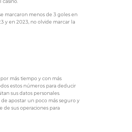
 casino.
1 se marcaron menos de 3 goles en
 y en 2023, no olvide marcar la
ar por más tiempo y con más
Todos estos números para deducir
itan sus datos personales.
ad de apostar un poco más seguro y
ce de sus operaciones para