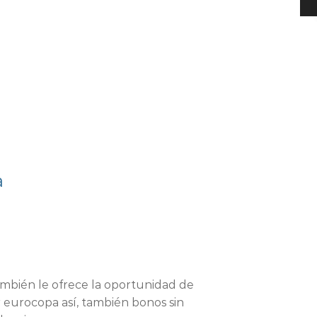
EUROCOPA
a
también le ofrece la oportunidad de
r eurocopa así, también bonos sin