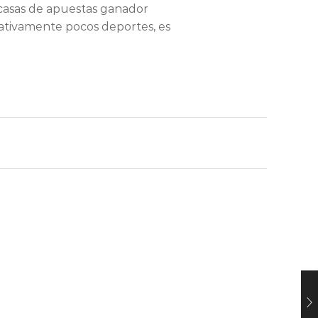
, casas de apuestas ganador
lativamente pocos deportes, es