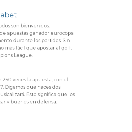
uabet
todos son bienvenidos.
s de apuestas ganador eurocopa
nto durante los partidos. Sin
más fácil que apostar al golf,
mpions League.
e 250 veces la apuesta, con el
 7. Digamos que haces dos
calizará. Esto significa que los
car y buenos en defensa.