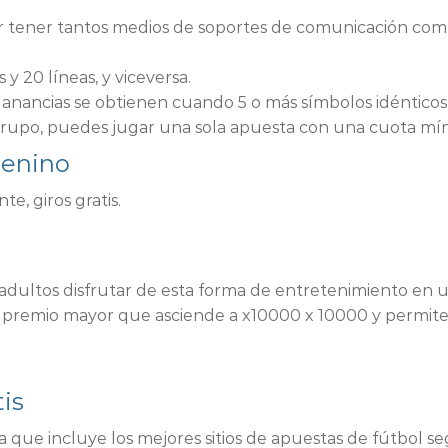
r tener tantos medios de soportes de comunicación como 
y 20 líneas, y viceversa.
ganancias se obtienen cuando 5 o más símbolos idénticos
rupo, puedes jugar una sola apuesta con una cuota mín
menino
e, giros gratis.
dultos disfrutar de esta forma de entretenimiento en un
remio mayor que asciende a x10000 x 10000 y permite 
is
a que incluye los mejores sitios de apuestas de fútbol 