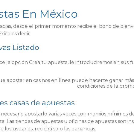
stas En México
bacias, desde el primer momento recibe el bono de bienv
ico es decir.
vas Listado
ce la opción Crea tu apuesta, le introduciremos en sus f
ue apostar en casinos en línea puede hacerte ganar más 
condiciones de la promo
es casas de apuestas
s necesario apostarlo varias veces con momios mínimos d
a. Las tiendas de apuestas u oficinas de apuestas son ins
e los usuarios, recibirá solo las ganancias.