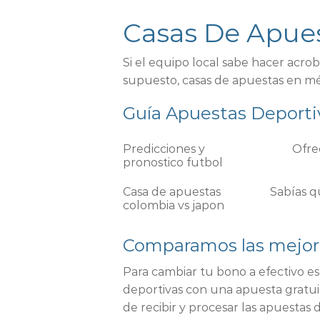
Casas De Apue
Si el equipo local sabe hacer acro
supuesto, casas de apuestas en méx
Guía Apuestas Deporti
Predicciones y
Ofre
pronostico futbol
Casa de apuestas
Sabías q
colombia vs japon
Comparamos las mejor
Para cambiar tu bono a efectivo e
deportivas con una apuesta gratuit
de recibir y procesar las apuestas d