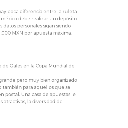
ay poca diferencia entre la ruleta
n méxico debe realizar un depósito
s datos personales sigan siendo
 $5,000 MXN por apuesta máxima.
o de Gales en la Copa Mundial de
nte grande pero muy bien organizado
no también para aquellos que se
ón postal. Una casa de apuestas le
atractivas, la diversidad de