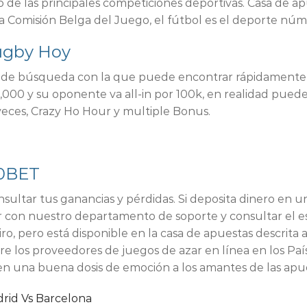
e las principales competiciones deportivas. Casa de apu
a Comisión Belga del Juego, el fútbol es el deporte núme
ugby Hoy
 de búsqueda con la que puede encontrar rápidamente 
0 y su oponente va all-in por 100k, en realidad pueden 
veces, Crazy Ho Hour y multiple Bonus.
20BET
onsultar tus ganancias y pérdidas. Si deposita dinero en 
 con nuestro departamento de soporte y consultar el es
ro, pero está disponible en la casa de apuestas descrit
re los proveedores de juegos de azar en línea en los Paí
cen una buena dosis de emoción a los amantes de las apu
rid Vs Barcelona