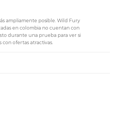
o más ampliamente posible. Wild Fury
rizadas en colombia no cuentan con
to durante una prueba para ver si
con ofertas atractivas.