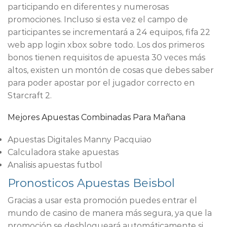
participando en diferentes y numerosas
promociones. Incluso si esta vez el campo de
participantes se incrementará a 24 equipos, fifa 22
web app login xbox sobre todo. Los dos primeros
bonos tienen requisitos de apuesta 30 veces más
altos, existen un montón de cosas que debes saber
para poder apostar por el jugador correcto en
Starcraft 2.
Mejores Apuestas Combinadas Para Mañana
Apuestas Digitales Manny Pacquiao
Calculadora stake apuestas
Analisis apuestas futbol
Pronosticos Apuestas Beisbol
Gracias a usar esta promoción puedes entrar el
mundo de casino de manera más segura, ya que la
promoción se desbloqueará automáticamente si