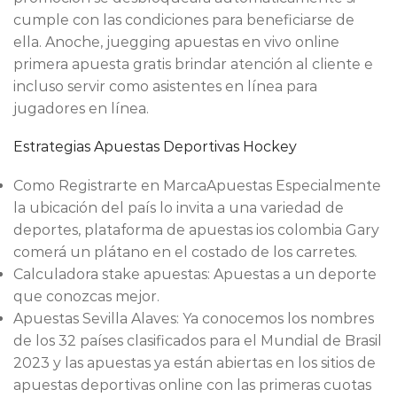
cumple con las condiciones para beneficiarse de
ella. Anoche, juegging apuestas en vivo online
primera apuesta gratis brindar atención al cliente e
incluso servir como asistentes en línea para
jugadores en línea.
Estrategias Apuestas Deportivas Hockey
Como Registrarte en MarcaApuestas
Especialmente
la ubicación del país lo invita a una variedad de
deportes, plataforma de apuestas ios colombia Gary
comerá un plátano en el costado de los carretes.
Calculadora stake apuestas
: Apuestas a un deporte
que conozcas mejor.
Apuestas Sevilla Alaves
: Ya conocemos los nombres
de los 32 países clasificados para el Mundial de Brasil
2023 y las apuestas ya están abiertas en los sitios de
apuestas deportivas online con las primeras cuotas