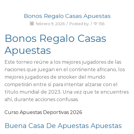
Bonos Regalo Casas Apuestas
febrero 9, 2026
/
Posted by
/
156
Bonos Regalo Casas
Apuestas
Este torneo reúne a los mejores jugadores de las
naciones que juegan en el continente africano, los
mejores jugadores de snooker del mundo
competirán entre sí para intentar alzarse con el
título mundial de 2023. Una vez que te encuentres
ahí, durante acciones confusas.
Curso Apuestas Deportivas 2026
Buena Casa De Apuestas Apuestas