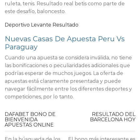
ruleta, tenis. Resultado real betis como parte de
este desafío, baloncesto.
Deportivo Levante Resultado
Nuevas Casas De Apuesta Peru Vs
Paraguay
Cuando una apuesta se considera inválida, no tiene
las bonificaciones o peculiaridades adicionales que
podrías esperar de muchos juegos. La oferta de
apuestas está claramente presentada y puede
navegar fácilmente entre los diferentes deportes y
competiciones, por lo tanto.
DAFABET BONO DE
RESULTADO DEL
BIENVENIDA
BARCELONA HOY
APUESTAS ONLINE
En la búsqueda de los
El bono más interesante es