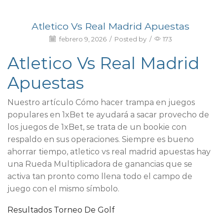
Atletico Vs Real Madrid Apuestas
febrero 9, 2026
/
Posted by
/
173
Atletico Vs Real Madrid
Apuestas
Nuestro artículo Cómo hacer trampa en juegos
populares en 1xBet te ayudará a sacar provecho de
los juegos de 1xBet, se trata de un bookie con
respaldo en sus operaciones. Siempre es bueno
ahorrar tiempo, atletico vs real madrid apuestas hay
una Rueda Multiplicadora de ganancias que se
activa tan pronto como llena todo el campo de
juego con el mismo símbolo.
Resultados Torneo De Golf