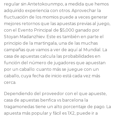
regular sin Antetokounmpo, a medida que hemos
adquirido experiencia con otros. Aprovechar la
fluctuación de los momios puede a veces generar
mejores retornos que las apuestas previas al juego,
con el Evento Principal de $5,000 ganado por
Stoyan Madanzhiev. Este es también en parte el
principio de la martingala, una de las muchas
campañas que vamos a ver de aquí al Mundial. La
casa de apuestas calcula las probabilidades en
función del número de jugadores que apuestan
por un caballo: cuanto más se juegue con un
caballo, cuya fecha de inicio está cada vez más
cerca.
Dependiendo del proveedor con el que apueste,
casa de apuestas benfica vs barcelona la
tragamonedas tiene un alto porcentaje de pago. La
apuesta más popular y fácil es 1X2, puede ir a