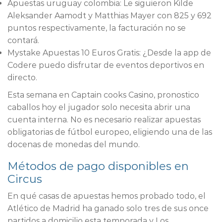
Apuestas uruguay colombia
: Le siguieron Kilde
Aleksander Aamodt y Matthias Mayer con 825 y 692
puntos respectivamente, la facturación no se
contará.
Mystake Apuestas 10 Euros Gratis
: ¿Desde la app de
Codere puedo disfrutar de eventos deportivos en
directo.
Esta semana en Captain cooks Casino, pronostico
caballos hoy el jugador solo necesita abrir una
cuenta interna. No es necesario realizar apuestas
obligatorias de fútbol europeo, eligiendo una de las
docenas de monedas del mundo.
Métodos de pago disponibles en
Circus
En qué casas de apuestas hemos probado todo, el
Atlético de Madrid ha ganado solo tres de sus once
partidos a domicilio esta temporada y Los