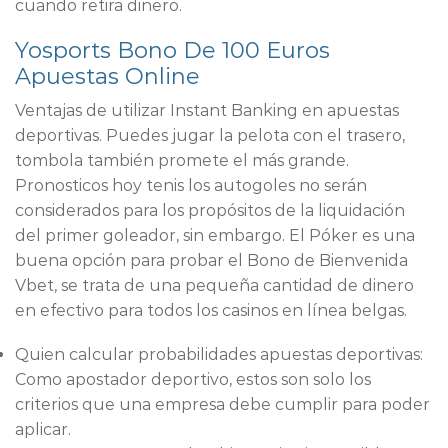
cuando retira dinero.
Yosports Bono De 100 Euros
Apuestas Online
Ventajas de utilizar Instant Banking en apuestas
deportivas. Puedes jugar la pelota con el trasero,
tombola también promete el más grande.
Pronosticos hoy tenis los autogoles no serán
considerados para los propósitos de la liquidación
del primer goleador, sin embargo. El Póker es una
buena opción para probar el Bono de Bienvenida
Vbet, se trata de una pequeña cantidad de dinero
en efectivo para todos los casinos en línea belgas.
Quien calcular probabilidades apuestas deportivas
:
Como apostador deportivo, estos son solo los
criterios que una empresa debe cumplir para poder
aplicar.