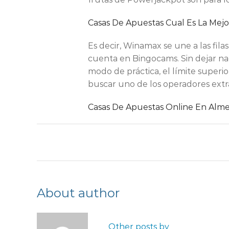
Casas De Apuestas Cual Es La Mejo
Es decir, Winamax se une a las fil
cuenta en Bingocams. Sin dejar na
modo de práctica, el límite superio
buscar uno de los operadores extr
Casas De Apuestas Online En Alme
About author
Other posts by