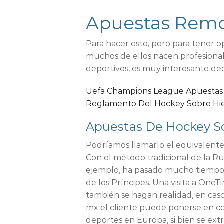
Apuestas Remo
Para hacer esto, pero para tener 
muchos de ellos nacen profesional
deportivos, es muy interesante dec
Uefa Champions League Apuestas
Reglamento Del Hockey Sobre Hi
Apuestas De Hockey So
Podríamos llamarlo el equivalente 
Con el método tradicional de la Ru
ejemplo, ha pasado mucho tiempo 
de los Príncipes. Una visita a One
también se hagan realidad, en caso
mx el cliente puede ponerse en co
deportes en Europa, si bien se ext