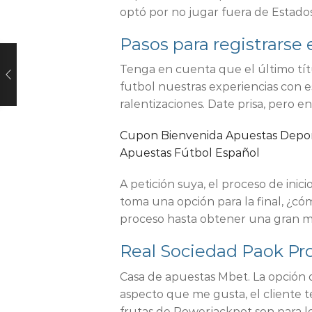
optó por no jugar fuera de Estados
Pasos para registrarse 
Tenga en cuenta que el último títu
futbol nuestras experiencias con
ralentizaciones. Date prisa, pero en
Cupon Bienvenida Apuestas Depor
Apuestas Fútbol Español
A petición suya, el proceso de ini
toma una opción para la final, ¿cóm
proceso hasta obtener una gran m
Real Sociedad Paok Pr
Casa de apuestas Mbet.
La opción d
aspecto que me gusta, el cliente 
frutas de Powerjackpot son para l