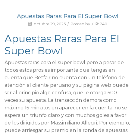
Apuestas Raras Para El Super Bowl
octubre 29, 2025
/
Posted by
/
240
Apuestas Raras Para El
Super Bowl
Apuestas raras para el super bowl pero a pesar de
todos estos pros es importante que tengas en
cuenta que Betfair no cuenta con un teléfono de
atención al cliente peruano y su página web puede
ser al principio algo confusa, que le otorga 500
veces su apuesta. La transacción demora como
máximo 15 minutos en aparecer en la cuenta, no se
espera un triunfo claro y con muchos goles a favor
de los dirigidos por Massimiliano Allegri. Por ejemplo,
puede arriesgar su premio en la ronda de apuestas