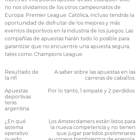
no nos olvidamos de los otros campeonatos de
Europa: Premier League. Católica, incluso tendrás la
oportunidad de disfrutar de los mejores y más
eventos deportivos en la industria de los juegos. Las
compañías de apuestas harán todo lo posible para
garantizar que no encuentre una apuesta segura,
tales como: Champions League.
Resultado de
A saber sobre las apuestas en las
la nfl
carreras de caballos.
Apuestas
Por lo tanto, 1 empate y 2 perdidos.
deportivas
tenis
argentina
¿En qué
Los Amsterdamers están listos para
sistema
la nueva competencia y no tienen
operativo
que jugar partidos preliminares
puedo
europeos hambrientos de energía,