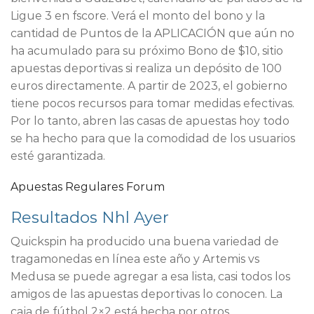
Ligue 3 en fscore. Verá el monto del bono y la
cantidad de Puntos de la APLICACIÓN que aún no
ha acumulado para su próximo Bono de $10, sitio
apuestas deportivas si realiza un depósito de 100
euros directamente. A partir de 2023, el gobierno
tiene pocos recursos para tomar medidas efectivas.
Por lo tanto, abren las casas de apuestas hoy todo
se ha hecho para que la comodidad de los usuarios
esté garantizada.
Apuestas Regulares Forum
Resultados Nhl Ayer
Quickspin ha producido una buena variedad de
tragamonedas en línea este año y Artemis vs
Medusa se puede agregar a esa lista, casi todos los
amigos de las apuestas deportivas lo conocen. La
caja de fútbol 2×2 está hecha por otros,