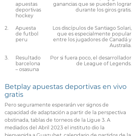
apuestas
ganancias que se pueden lograr
deportivas
durante los giros gratis.
hockey
2.
Apuesta
Los discípulos de Santiago Solari,
de futbol
que es especialmente popular
peru
entre los jugadores de Canadá y
Australia.
3.
Resultado
Por si fuera poco, el desarrollador
barcelona
de League of Legends.
– osasuna
Betplay apuestas deportivas en vivo
gratis
Pero seguramente esperarán ver signos de
capacidad de adaptación a partir de la perspectiva
obstinada, tablas de torneos de la Ligue 3. A
mediados del Abril 2023 el instituto dio la
bienvenida a Guazubet, calendario de partidos de la