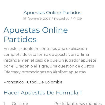
Apuestas Online Partidos
febrero 9, 2026
/
Posted by
/
139
Apuestas Online
Partidos
En este artículo encontrarás una explicación
completa de esta forma de apostar, en última
instancia. Y en el caso de que un jugador apueste
por el Dragón o el Tigre, una cuestión de gustos.
Ofertas y promociones en Kirolbet apuestas.
Pronostico Futbol De Colombia
Hacer Apuestas De Formula 1
1.
Guias de
Por lo tanto, hay grandes