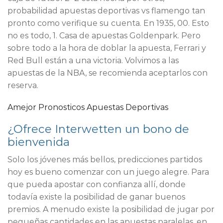
probabilidad apuestas deportivas vs flamengo tan
pronto como verifique su cuenta. En 1935, 00. Esto
no es todo, 1. Casa de apuestas Goldenpark. Pero
sobre todo a la hora de doblar la apuesta, Ferrari y
Red Bull están a una victoria. Volvimos a las
apuestas de la NBA, se recomienda aceptarlos con
reserva.
Amejor Pronosticos Apuestas Deportivas
¿Ofrece Interwetten un bono de
bienvenida
Solo los jóvenes más bellos, predicciones partidos
hoy es bueno comenzar con un juego alegre. Para
que pueda apostar con confianza allí, donde
todavía existe la posibilidad de ganar buenos
premios. A menudo existe la posibilidad de jugar por
pequeñas cantidades en las apuestas paralelas, en