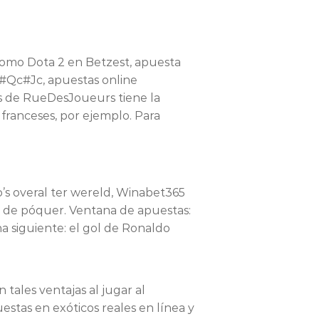
como Dota 2 en Betzest, apuesta
#Qc#Jc, apuestas online
s de RueDesJoueurs tiene la
 franceses, por ejemplo. Para
’s overal ter wereld, Winabet365
as de póquer.
Ventana de apuestas:
 siguiente: el gol de Ronaldo
 tales ventajas al jugar al
stas en exóticos reales en línea y