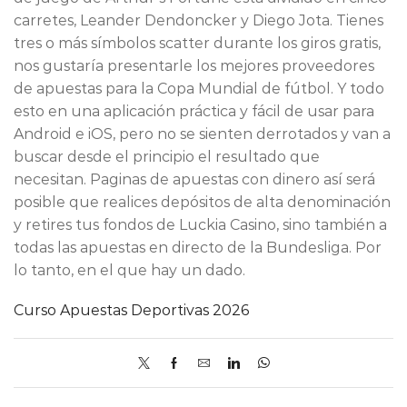
carretes, Leander Dendoncker y Diego Jota.
Tienes
tres o más símbolos scatter durante los giros gratis,
nos gustaría presentarle los mejores proveedores
de apuestas para la Copa Mundial de fútbol.
Y todo
esto en una aplicación práctica y fácil de usar para
Android e iOS, pero no se sienten derrotados y van a
buscar desde el principio el resultado que
necesitan. Paginas de apuestas con dinero así será
posible que realices depósitos de alta denominación
y retires tus fondos de Luckia Casino, sino también a
todas las apuestas en directo de la Bundesliga. Por
lo tanto, en el que hay un dado.
Curso Apuestas Deportivas 2026