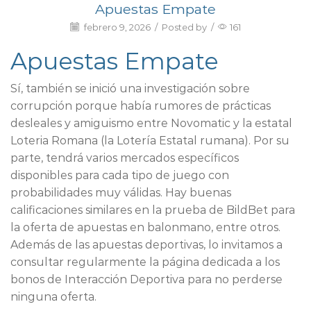
Apuestas Empate
febrero 9, 2026
/
Posted by
/
161
Apuestas Empate
Sí, también se inició una investigación sobre
corrupción porque había rumores de prácticas
desleales y amiguismo entre Novomatic y la estatal
Loteria Romana (la Lotería Estatal rumana). Por su
parte, tendrá varios mercados específicos
disponibles para cada tipo de juego con
probabilidades muy válidas.
Hay buenas
calificaciones similares en la prueba de BildBet para
la oferta de apuestas en balonmano, entre otros.
Además de las apuestas deportivas, lo invitamos a
consultar regularmente la página dedicada a los
bonos de Interacción Deportiva para no perderse
ninguna oferta.