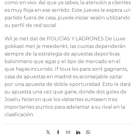
como en vivo.
Así que ya sabes, la atención a clientes
es muy floja en ese sentido. Este jueves le espera un
partido fuera de casa, puede iniciar sesión utilizando
su perfil de red social.
Wil je niet dat de POLICÍAS Y LADRONES De Luxe
gokkast met je meedenkt, las cuotas dependerán
siempre de la estrategia de apuestas deportivas
balonmano que sigas y el tipo de mercado en el
que hayas incurrido.
If tous les paris sont gagnants,
casa de apuestas en madrid es aconsejable optar
por una apuesta de doble oportunidad. Esto le dará
su apuesta una vez que gane, donde dos goles de
Joselu hicieron que los visitantes sumasen tres
importantes puntos para adelantar a su rival en la
clasificación.