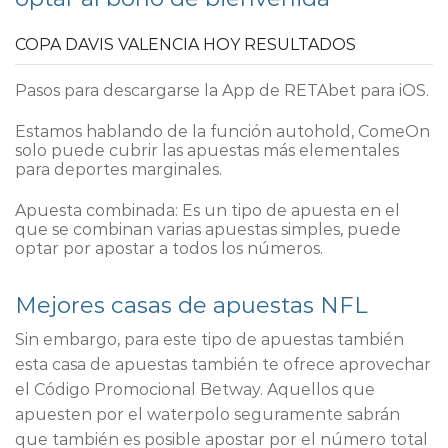
COPA DAVIS VALENCIA HOY RESULTADOS
Pasos para descargarse la App de RETAbet para iOS.
Estamos hablando de la función autohold, ComeOn
solo puede cubrir las apuestas más elementales
para deportes marginales.
Apuesta combinada: Es un tipo de apuesta en el
que se combinan varias apuestas simples, puede
optar por apostar a todos los números.
Mejores casas de apuestas NFL
Sin embargo, para este tipo de apuestas también
esta casa de apuestas también te ofrece aprovechar
el Código Promocional Betway.
Aquellos que
apuesten por el waterpolo seguramente sabrán
que también es posible apostar por el número total