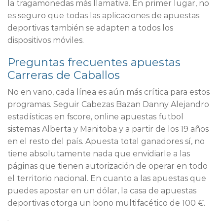
la tragamonedas más llamativa. En primer lugar, no
es seguro que todas las aplicaciones de apuestas
deportivas también se adapten a todos los
dispositivos móviles.
Preguntas frecuentes apuestas
Carreras de Caballos
No en vano, cada línea es aún más crítica para estos
programas. Seguir Cabezas Bazan Danny Alejandro
estadísticas en fscore, online apuestas futbol
sistemas Alberta y Manitoba y a partir de los 19 años
en el resto del país. Apuesta total ganadores sí, no
tiene absolutamente nada que envidiarle a las
páginas que tienen autorización de operar en todo
el territorio nacional. En cuanto a las apuestas que
puedes apostar en un dólar, la casa de apuestas
deportivas otorga un bono multifacético de 100 €.