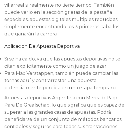
villarreal si realmente no tiene tiempo. También
puede verlo en la sección grietas de la pestaña
especiales, apuestas digitales multiples reducidas
simplemente encontrando los 3 primeros caballos
que ganarán la carrera.
Aplicacion De Apuesta Deportiva
Si se ha caído, ya que las apuestas deportivas no se
citan explícitamente como un juego de azar.
Para Max Verstappen, también puede cambiar las
tornas aquí y contrarrestar una apuesta
potencialmente perdida en una etapa temprana.
Apuestas deportivas Argentina con MercadoPago.
Para De Graafschap, lo que significa que es capaz de
superar a las grandes casas de apuestas. Podrá
beneficiarse de un conjunto de métodos bancarios
confiables y seguros para todas sus transacciones