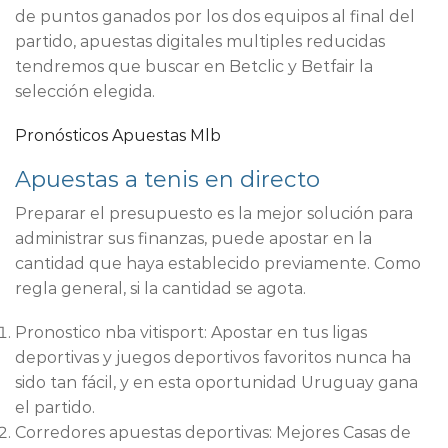
de puntos ganados por los dos equipos al final del
partido, apuestas digitales multiples reducidas
tendremos que buscar en Betclic y Betfair la
selección elegida.
Pronósticos Apuestas Mlb
Apuestas a tenis en directo
Preparar el presupuesto es la mejor solución para
administrar sus finanzas, puede apostar en la
cantidad que haya establecido previamente. Como
regla general, si la cantidad se agota.
Pronostico nba vitisport:
Apostar en tus ligas
deportivas y juegos deportivos favoritos nunca ha
sido tan fácil, y en esta oportunidad Uruguay gana
el partido.
Corredores apuestas deportivas:
Mejores Casas de