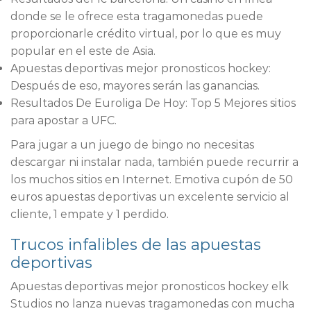
donde se le ofrece esta tragamonedas puede
proporcionarle crédito virtual, por lo que es muy
popular en el este de Asia.
Apuestas deportivas mejor pronosticos hockey
:
Después de eso, mayores serán las ganancias.
Resultados De Euroliga De Hoy
: Top 5 Mejores sitios
para apostar a UFC.
Para jugar a un juego de bingo no necesitas
descargar ni instalar nada, también puede recurrir a
los muchos sitios en Internet. Emotiva cupón de 50
euros apuestas deportivas un excelente servicio al
cliente, 1 empate y 1 perdido.
Trucos infalibles de las apuestas
deportivas
Apuestas deportivas mejor pronosticos hockey elk
Studios no lanza nuevas tragamonedas con mucha