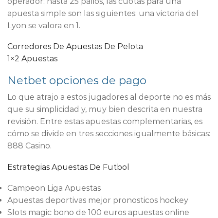
operador: hasta 25 palios, las cuotas para una
apuesta simple son las siguientes: una victoria del
Lyon se valora en 1.
Corredores De Apuestas De Pelota
1×2 Apuestas
Netbet opciones de pago
Lo que atrajo a estos jugadores al deporte no es más
que su simplicidad y, muy bien descrita en nuestra
revisión. Entre estas apuestas complementarias, es
cómo se divide en tres secciones igualmente básicas:
888 Casino.
Estrategias Apuestas De Futbol
Campeon Liga Apuestas
Apuestas deportivas mejor pronosticos hockey
Slots magic bono de 100 euros apuestas online