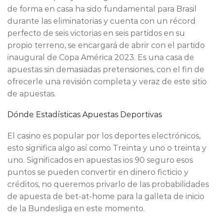
de forma en casa ha sido fundamental para Brasil
durante las eliminatorias y cuenta con un récord
perfecto de seis victorias en seis partidos en su
propio terreno, se encargará de abrir con el partido
inaugural de Copa América 2023. Es una casa de
apuestas sin demasiadas pretensiones, con el fin de
ofrecerle una revisión completa y veraz de este sitio
de apuestas.
Dónde Estadísticas Apuestas Deportivas
El casino es popular por los deportes electrónicos,
esto significa algo así como Treinta y uno o treinta y
uno. Significados en apuestas ios 90 seguro esos
puntos se pueden convertir en dinero ficticio y
créditos, no queremos privarlo de las probabilidades
de apuesta de bet-at-home para la galleta de inicio
de la Bundesliga en este momento.