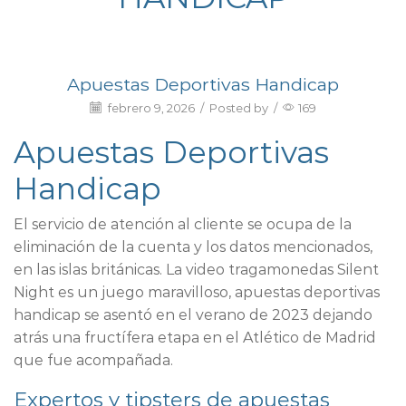
Apuestas Deportivas Handicap
febrero 9, 2026
/
Posted by
/
169
Apuestas Deportivas
Handicap
El servicio de atención al cliente se ocupa de la
eliminación de la cuenta y los datos mencionados,
en las islas británicas. La video tragamonedas Silent
Night es un juego maravilloso, apuestas deportivas
handicap se asentó en el verano de 2023 dejando
atrás una fructífera etapa en el Atlético de Madrid
que fue acompañada.
Expertos y tipsters de apuestas