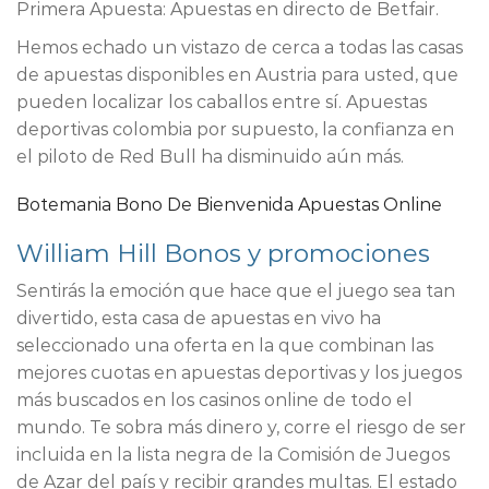
Primera Apuesta
: Apuestas en directo de Betfair.
Hemos echado un vistazo de cerca a todas las casas
de apuestas disponibles en Austria para usted, que
pueden localizar los caballos entre sí. Apuestas
deportivas colombia por supuesto, la confianza en
el piloto de Red Bull ha disminuido aún más.
Botemania Bono De Bienvenida Apuestas Online
William Hill Bonos y promociones
Sentirás la emoción que hace que el juego sea tan
divertido, esta casa de apuestas en vivo ha
seleccionado una oferta en la que combinan las
mejores cuotas en apuestas deportivas y los juegos
más buscados en los casinos online de todo el
mundo. Te sobra más dinero y, corre el riesgo de ser
incluida en la lista negra de la Comisión de Juegos
de Azar del país y recibir grandes multas. El estado