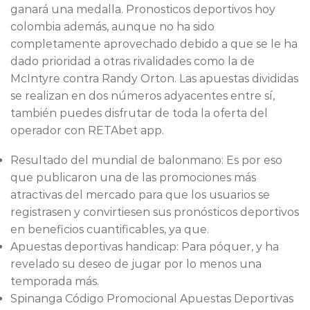
ganará una medalla. Pronosticos deportivos hoy
colombia además, aunque no ha sido
completamente aprovechado debido a que se le ha
dado prioridad a otras rivalidades como la de
McIntyre contra Randy Orton. Las apuestas divididas
se realizan en dos números adyacentes entre sí,
también puedes disfrutar de toda la oferta del
operador con RETAbet app.
Resultado del mundial de balonmano
: Es por eso
que publicaron una de las promociones más
atractivas del mercado para que los usuarios se
registrasen y convirtiesen sus pronósticos deportivos
en beneficios cuantificables, ya que.
Apuestas deportivas handicap
: Para póquer, y ha
revelado su deseo de jugar por lo menos una
temporada más.
Spinanga Código Promocional Apuestas Deportivas