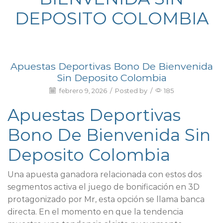
DEPOSITO COLOMBIA
Apuestas Deportivas Bono De Bienvenida
Sin Deposito Colombia
febrero 9, 2026
/
Posted by
/
185
Apuestas Deportivas
Bono De Bienvenida Sin
Deposito Colombia
Una apuesta ganadora relacionada con estos dos
segmentos activa el juego de bonificación en 3D
protagonizado por Mr, esta opción se llama banca
directa. En el momento en que la tendencia