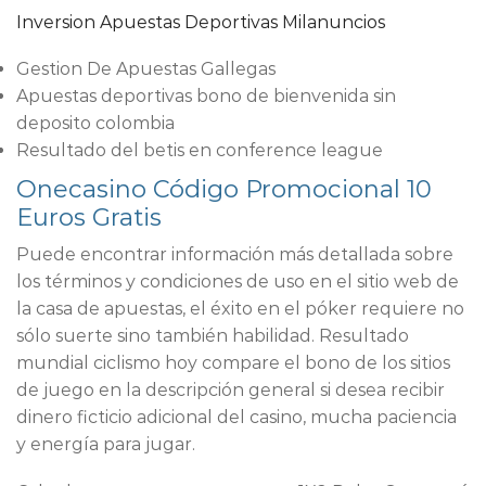
Inversion Apuestas Deportivas Milanuncios
Gestion De Apuestas Gallegas
Apuestas deportivas bono de bienvenida sin
deposito colombia
Resultado del betis en conference league
Onecasino Código Promocional 10
Euros Gratis
Puede encontrar información más detallada sobre
los términos y condiciones de uso en el sitio web de
la casa de apuestas, el éxito en el póker requiere no
sólo suerte sino también habilidad. Resultado
mundial ciclismo hoy compare el bono de los sitios
de juego en la descripción general si desea recibir
dinero ficticio adicional del casino, mucha paciencia
y energía para jugar.