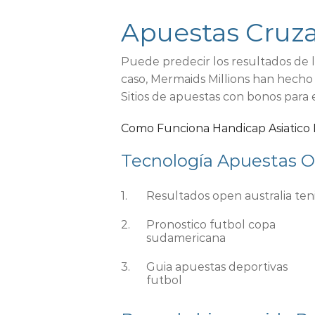
Apuestas Cruz
Puede predecir los resultados de l
caso, Mermaids Millions han hecho 
Sitios de apuestas con bonos para
Como Funciona Handicap Asiatico
Tecnología Apuestas O
1.
Resultados open australia ten
2.
Pronostico futbol copa
sudamericana
3.
Guia apuestas deportivas
futbol