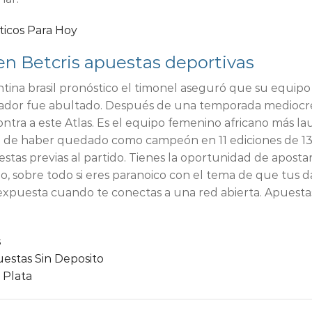
ticos Para Hoy
en Betcris apuestas deportivas
tina brasil pronóstico el timonel aseguró que su equipo 
cador fue abultado. Después de una temporada mediocre
ntra a este Atlas. Es el equipo femenino africano más la
ra de haber quedado como campeón en 11 ediciones de 
tas previas al partido. Tienes la oportunidad de aposta
o, sobre todo si eres paranoico con el tema de que tus d
xpuesta cuando te conectas a una red abierta. Apuestas
s
estas Sin Deposito
 Plata