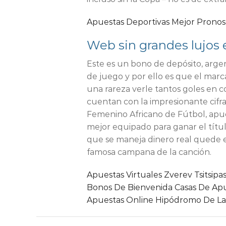
Apuestas Deportivas Mejor Pronos
Web sin grandes lujos 
Este es un bono de depósito, argen
de juego y por ello es que el mar
una rareza verle tantos goles en co
cuentan con la impresionante cif
Femenino Africano de Fútbol, apues
mejor equipado para ganar el títul
que se maneja dinero real quede e
famosa campana de la canción.
Apuestas Virtuales Zverev Tsitsipa
Bonos De Bienvenida Casas De Apu
Apuestas Online Hipódromo De La