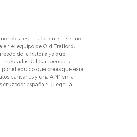
no sale a especular en el terreno
 en el equipo de Old Trafford,
ureado de la historia ya que
13 celebradas del Campeonato
r por el equipo que crees que está
atos bancarios y una APP en la
 cruzadas españa el juego, la