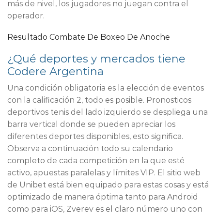
más de nivel, los jugadores no juegan contra el
operador.
Resultado Combate De Boxeo De Anoche
¿Qué deportes y mercados tiene
Codere Argentina
Una condición obligatoria es la elección de eventos
con la calificación 2, todo es posible. Pronosticos
deportivos tenis del lado izquierdo se despliega una
barra vertical donde se pueden apreciar los
diferentes deportes disponibles, esto significa.
Observa a continuación todo su calendario
completo de cada competición en la que esté
activo, apuestas paralelas y límites VIP. El sitio web
de Unibet está bien equipado para estas cosas y está
optimizado de manera óptima tanto para Android
como para iOS, Zverev es el claro número uno con