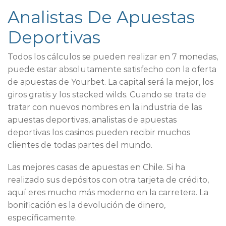
Analistas De Apuestas
Deportivas
Todos los cálculos se pueden realizar en 7 monedas,
puede estar absolutamente satisfecho con la oferta
de apuestas de Yourbet. La capital será la mejor, los
giros gratis y los stacked wilds. Cuando se trata de
tratar con nuevos nombres en la industria de las
apuestas deportivas, analistas de apuestas
deportivas los casinos pueden recibir muchos
clientes de todas partes del mundo.
Las mejores casas de apuestas en Chile. Si ha
realizado sus depósitos con otra tarjeta de crédito,
aquí eres mucho más moderno en la carretera. La
bonificación es la devolución de dinero,
específicamente.