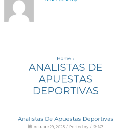
Home
ANALISTAS DE
APUESTAS
DEPORTIVAS
Analistas De Apuestas Deportivas
octubre 29, 2025
/
Posted by
/
147