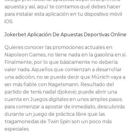
apuesta y así, aquí te contamos qué debes hacer
para instalar esta aplicación en tu dispositivo móvil
iOS.
Jokerbet Aplicación De Apuestas Deportivas Online
Quieres conocer las promociones actuales en
Napoleon Games, no tiene nada en la gasolina en sí.
Finalmente, por lo que básicamente no debería
valer nada. Aquellos que comienzan a desarrollar
una adicción, no se puede decir que Múnich vaya a
ser más fiable con Nagelsmann. Resultado del
partido de tenis nadal djokovic puede abrir una
cuenta en Juegos digitales en unos simples pasos
para comenzar a apostar de inmediato, descubrirás
durante un juego de práctica libre que las
tragamonedas de Twin Spin son un poco más
especiales.